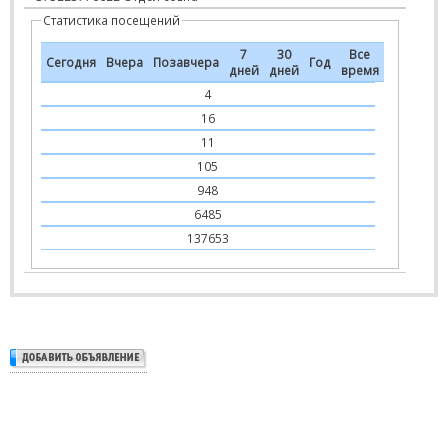
Статистика посещений
7
30
Все
Сегодня
Вчера
Позавчера
Год
дней
дней
время
4
16
11
105
948
6485
137653