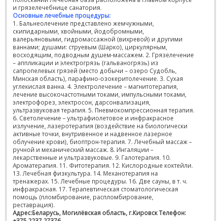
и грязелечебнице санатория.
Основные лечебные процедуры:
1. Бальнеолечение представлено жемчужными,
скипидарными, хвойными, йодобромными,
валерьяновыми, гидромассажной (вихревой) и другими
ваннами; душами: струевым (Шарко), циркулярным,
восходящим, подводным душем-массажем. 2. Грязелечение
– аппликации и электрогрязь (гальваногрязь) из
сапропелевых грязей (место добычи – озеро Судобль,
Минская область), парафино-озокеритолечение. 3. Сухая
углекислая ванна. 4. Электролечение – магнитотерапия,
лечение высокочастотными токами, импульсными токами,
электрофорез, электросон, дарсонвализация,
ультразвуковая терапия. 5. Пневмокомпрессионная терапия.
6. Светолечение – ультрафиолетовое и инфракрасное
излучение, лазеротерапия (воздействие на биологически
активные точки, внутривенное и надвенное лазерное
облучение крови), биоптрон-терапия. 7. Лечебный массаж –
ручной и механический массаж. 8. Ингаляции –
лекарственные и ультразвуковые. 9. Галотерапия. 10.
Ароматерапия. 11. Фитотерапия. 12. Кислородные коктейли.
13. Лечебная физкультура. 14. Механотерапия на
тренажерах. 15. Лечебные процедуры. 16. Две сауны, в т. ч.
инфракрасная. 17. Терапевтическая стоматологическая
помощь (пломбирование, распломбирование,
реставрация).
Адрес:Беларусь, Могилёвская область, г.Кировск
Телефон:
+375 2237 27376