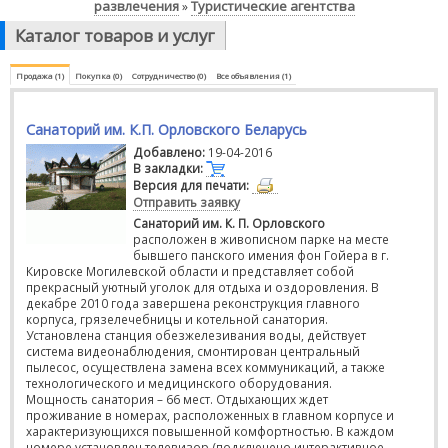
развлечения
Туристические агентства
»
Каталог товаров и услуг
Продажа (1)
Покупка (0)
Сотрудничество (0)
Все объявления (1)
Санаторий им. К.П. Орловского Беларусь
Добавлено:
19-04-2016
В закладки:
Версия для печати:
Отправить заявку
Санаторий им. К. П. Орловского
расположен в живописном парке на месте
бывшего панского имения фон Гойера в г.
Кировске Могилевской области и представляет собой
прекрасный уютный уголок для отдыха и оздоровления. В
декабре 2010 года завершена реконструкция главного
корпуса, грязелечебницы и котельной санатория.
Установлена станция обезжелезивания воды, действует
система видеонаблюдения, смонтирован центральный
пылесос, осуществлена замена всех коммуникаций, а также
технологического и медицинского оборудования.
Мощность санатория – 66 мест. Отдыхающих ждет
проживание в номерах, расположенных в главном корпусе и
характеризующихся повышенной комфортностью. В каждом
номере установлен телевизор (подключено интерактивное