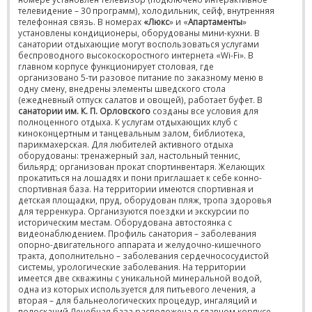
телевидение – 30 программ), холодильник, сейф, внутренняя
телефонная связь. В номерах
«Люкс
» и «
Апартаменты
»
установлены кондиционеры, оборудованы мини-кухни. В
санатории отдыхающие могут воспользоваться услугами
беспроводного высокоскоростного интернета «Wi-Fi». В
главном корпусе функционирует столовая, где
организовано 5-ти разовое питание по заказному меню в
одну смену, внедрены элементы шведского стола
(ежедневный отпуск салатов и овощей), работает буфет. В
санатории им. К. П. Орловского
созданы все условия для
полноценного отдыха. К услугам отдыхающих клуб с
киноконцертным и танцевальным залом, библиотека,
парикмахерская. Для любителей активного отдыха
оборудованы: тренажерный зал, настольный теннис,
бильярд; организован прокат спортинвентаря. Желающих
прокатиться на лошадях и пони приглашает к себе конно-
спортивная база. На территории имеются спортивная и
детская площадки, пруд, оборудован пляж, тропа здоровья
для терренкура. Организуются поездки и экскурсии по
историческим местам. Оборудована автостоянка с
видеонаблюдением. Профиль санатория – заболевания
опорно-двигательного аппарата и желудочно-кишечного
тракта, дополнительно – заболевания сердечнососудистой
системы, урологические заболевания. На территории
имеется две скважины с уникальной минеральной водой,
одна из которых используется для питьевого лечения, а
вторая – для бальнеологических процедур, ингаляций и
полосканий Лечебная база расположена в главном корпусе