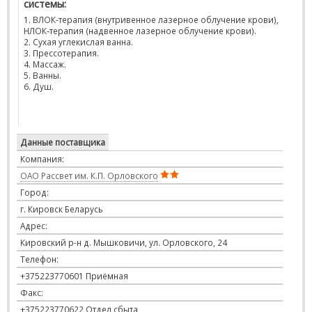
системы:
1. ВЛОК-терапия (внутривенное лазерное облучение крови),
НЛОК-терапия (надвенное лазерное облучение крови).
2. Сухая углекислая ванна.
3. Прессотерапия.
4. Массаж.
5. Ванны.
6. Душ.
Данные поставщика
Компания:
ОАО Рассвет им. К.П. Орловского
Город:
г. Кировск Беларусь
Адрес:
Кировский р-н д. Мышковичи, ул. Орловского, 24
Телефон:
+375223770601 Приёмная
Факс:
+375223770622 Отдел сбыта