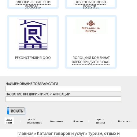
ЭЛЕКТРИЧЕСКИЕ СЕТИ
ЖЕЛЕЗОБЕТОННЫХ
ФИЛИАЛ...
КОНСТР...
РЕКОНСТРУКЦИЯ ООО
ПОЛОЦКИЙ КОМБИНАТ
ХЛЕБОПРОДУКТОВ ОАО
НАИМЕНОВАНИЕ ТОВАРА/УСЛУГИ
НАЗВАНИЕ ПРЕДПРИЯТИЯ/ОРГАНИЗАЦИИ
Весь
Доска
Пресс-
|
|
Компании
|
Новости
|
|
Выставки
сайт
объявлений
релизы
Главная
Каталог товаров и услуг
Туризм, отдых и
»
»