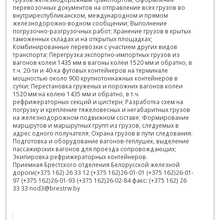
перевозочных документов на отправление всех грузов во
внутриреспубликанском, международном и прямом
железнодорожно-водном сообщении; Выполнение
погрузочно-разгрузочных работ; Хранение грузов в крытых
таможенных складах и на открытых площадках;
Комбинированные перевозки с участием других видов
транспорта; Перегрузка экспортно-импортных грузов из
вагонов колеи 1435 мм в вагоны колеи 1520 мм и обратно, в
т.ч. 20-ти и 40-ка футовых контейнеров на терминале
мощностью около 900 крупнотоннажных контейнеров в
сутки; Перестановка груженых и порожних вагонов колеи
1520 мм на колею 1435 мм и обратно, в т.ч.
рефрижераторных секций и цистерн; Разработка схем на
погрузку и крепление тяжеловесных и негабаритных грузов
на железнодорожном подвижном составе; Формирование
маршрутов и маршрутных групп из грузов, следуемых в
адрес одного получателя; Охрана грузов в пути следования.
Подготовка и оборудование вагонов-теплушек, выделение
пассажирских вагонов для проезда сопровождающих;
Экипировка рефрижераторных контейнеров.
Приемная Брестского отделения Белорусской железной
дороги(+375 162) 26 33 12 (+375 162)26-01-01 (+375 162)26-01-
97 (+375 162)26-01-93 (+375 162)26-02-84 факс: (+375 162) 26
33 33 nod3@brestrw.by