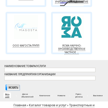
УНИТАРНОЕ ПРЕДПРИЯТИЕ
ООО МАГОСТА-ГРУПП
ЯСМА НАУЧНО-
ПРОИЗВОДСТВЕННОЕ
ЧАСТНОЕ ...
НАИМЕНОВАНИЕ ТОВАРА/УСЛУГИ
НАЗВАНИЕ ПРЕДПРИЯТИЯ/ОРГАНИЗАЦИИ
Весь
Доска
Пресс-
|
|
Компании
|
Новости
|
|
Выставки
сайт
объявлений
релизы
Главная
Каталог товаров и услуг
Транспортные и
»
»