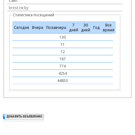
Сайт:
brest.rw.by
Статистика посещений
7
30
Все
Сегодня
Вчера
Позавчера
Год
дней
дней
время
130
11
12
187
774
4254
44853