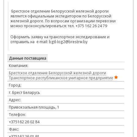
Брестское отделение Белорусской железной дороги
является официальным экспедитором по Белорусской
железной дороге. По вопросам организации перевозки
можно проконсультироваться: тел. +375 162 26 24 79
Оформить заявку на транспортное экспедирование и
отправить на
e
-
mail
:
bgtl
-
log
2@
brestrw
.
by
Данные поставщика
Компания:
Брестское отделение Белорусской железной дороги
Транспортное республиканское унитарное предприятие
Город:
г. Брест Беларусь
Адрес:
Привокзальная площадь, 1
Телефон:
+375162 26 02 84
Факс:
+375162 26 01 91