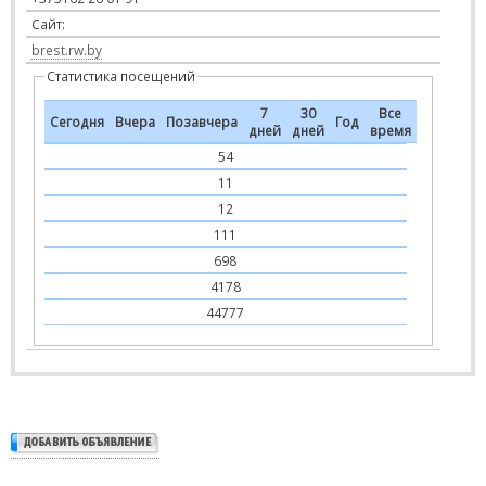
Сайт:
brest.rw.by
Статистика посещений
7
30
Все
Сегодня
Вчера
Позавчера
Год
дней
дней
время
54
11
12
111
698
4178
44777