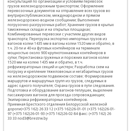
консультаций по организации и условиям перевозок
грузов железнодорожным транспортом; Оформление
перевозочных документов на отправление всех грузов во
внутриреспубликанском, международном и прямом
железнодорожно-водном сообщении; Выполнение
погрузочно-разгрузочных работ; Хранение грузов в крытых
таможенных складах и на открытых площадках;
Комбинированные перевозки с участием других видов
транспорта; Перегрузка экспортно-импортных грузов из
вагонов колеи 1435 мм в вагоны колеи 1520 мм и обратно, в
т.ч. 20-ти и 40-ка футовых контейнеров на терминале
мощностью около 900 крупнотоннажных контейнеров в
сутки; Перестановка груженых и порожних вагонов колеи
1520 мм на колею 1435 мм и обратно, в т.ч.
рефрижераторных секций и цистерн; Разработка схем на
погрузку и крепление тяжеловесных и негабаритных грузов
на железнодорожном подвижном составе; Формирование
маршрутов и маршрутных групп из грузов, следуемых в
адрес одного получателя; Охрана грузов в пути следования.
Подготовка и оборудование вагонов-теплушек, выделение
пассажирских вагонов для проезда сопровождающих;
Экипировка рефрижераторных контейнеров.
Приемная Брестского отделения Белорусской железной
дороги(+375 162) 26 33 12 (+375 162)26-01-01 (+375 162)26-01-
97 (+375 162)26-01-93 (+375 162)26-02-84 факс: (+375 162) 26
33 33 nod3@brestrw.by