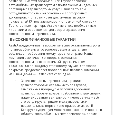
AsstrA занимается организацией грузоперевозок
автомобильным транспортом с привлечением надежных
поставщиков транспортных услуг. Наши партнеры
сотрудничают с нами на основании долгосрочных
договоров, что гарантирует достижение высоких
показателей KPI вне зависимости от рыночной ситуации.
Транспортные партнеры AsstrA имеют все необходимые
лицензии и разрешения, договоры страхования
ответственности перевозчика.
ВЫСОКИЕ ФИНАНСОВЫЕ ГАРАНТИИ
AsstrA поддерживает высокое качество оказываемых услуг
по автомобильным грузоперевозкам и тщательно
соблюдает требования международного права. Наша
компания заключает договоры страхования
ответственности за перевозимый груз с лимитом
1 000 000 EUR по каждому страховому случаю. Страховое
покрытие предоставляет проверенный партнер компании
из Швейцарии — Basler Versicherung AG.
Ответственность перевозчика, правила
·
транспортировки отдельных типов грузов,
таможенные процедуры, условия дорожной
транспортировки грузов, требования к транспорту,
лицензирование деятельности перевозчика – всё
это регулируется рядом международных и
национальных нормативно-правовых актов. В
Беларуси существует множество законов и правил в
области автомобильных грузоперевозок. Кроме