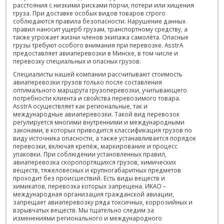
расстояния с низкими рисками порчи, потери или хищения
груза. При доставке особых видов товаров строго
соблюдаются правила безопасности. Нарушение данных
правил наносит ущерб грузам, транспортному средству, а
также угрожает жизни членов экипажа самолёта. Опасные
грузы требуют особого внимания при перевозке. AsstrA
предоставляет авиаперевозки в Минске, в том числе и
перевозку специальных и опасных грузов.
Специалисты нашей компании рассчитывают стоимость
авиаперевозки грузов только после составления
оптимального маршрута грузоперевозки, учитывающего
потребности клиента и свойства перевозимого товара.
AsstrA осуществляет как региональные, так и
международные авиаперевозки. Такой вид перевозок
регулируется многими внутренними и международными
законами, в которых приводится классификация грузов по
виду источника опасности, а также устанавливается порядок
перевозки, включая крепёж, маркирование и процесс
упаковки. При соблюдении установленных правил,
авиаперевозка скоропортящихся грузов, химических
веществ, тяжеловесных и крупногабаритных предметов
проходит без происшествий. Есть виды веществ и
химикатов, перевозка которых запрещена. ИКАО –
международная организация гражданской авиации,
запрещает авиаперевозку ряда токсичных, коррозийных и
взрывчатых веществ. Мы тщательно следим за
изменениями регионального и международного