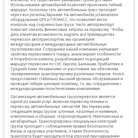
Использование автомобилей позволяет проложить гибкий
маршрут, поскольку сеть автомобильных трасс проходит
через все регионы Евразии. На автомобилях установлено
оборудование GPS и ГЛОНАСС, что позволяет вести
контроль над сохранностью груза. Часто автотранспорт
помогает снизить финансовые затраты на перевозку. Чтобы
дать клиентам возможность ощутить все преимущества
перевозок автотранспортом, мы организуем
междугородние и международные автомобильные
грузоперевозки. Сотрудники нашей компании учитывают
свойства перевозимого товара, анализируют особенности
и потребности клиента, разрабатывают подходящий
маршрут перевозки по СНГ, Европе, Балканам, Прибалтике и
Средней Азии. Независимо от расстояния, мы обеспечим
своевременную транспортировку различных товаров. AsstrA
предоставляет стабильно высокий уровень обслуживания и
проводит гибкую ценовую политику, т.к. мы сотрудничаем с
международными логистическими компаниями.
Организация автомобильных грузоперевозок является
одной из наших услуг, включая перевозку техники и
перевозку автомобильных запчастей. Мы перевозим
следующие виды грузов: штучные, насыпные и наливные,
комплектные и сборные, скоропортящиеся, тяжеловесные и
негабаритные. Транспортировка специальных категорий
грузов проходит с соблюдением правил безопасности.
Жизнь и здоровье участников, а также безопасность
транспорта будет находиться под угрозой при нарушении