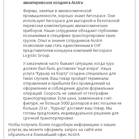
авиаперевозок холдинга Asstra
Фирмы, занятые в авиакосмической
промышленности, хорошо знают Aerospace. Они
используют Aerospace для выгодной и безопасной
перевозки комплектующих авиакосмических
приборов. Наши сотрудники обладают глубокими
познаниями в специфике транспортировки таких
грузов. Опыт и знания сотрудников AsstrA
позволили нам стать единственным в СНГ
представителем концерна компаний Aerospace
Logistic Group.
У заказчиков часто бывают ситуации, когда груз
должен был быть доставлен “ещё вчера”. Наша
услуга “Курьер на борту” создана специально для
таких случаев. Ваш товар пройдёт терминалы
отправления и прибытия без промедлений на
оформление и соблюдение других формальных
операций. Скорость не зависит от географии
транспортировки. Если цена, заявленная в счёт-
фактуре, не больше 5000 долларов и вес посылки не
больше 23 кг., “Курьер” доставит ваш товар. Мы
готовы предложить индивидуальное решение для
срочной транспортировки.
Чтобы получить более подробную информацию о наших
услугах, вы можете оформить запрос на сайте или
обратиться в ближайший офис AsstrA