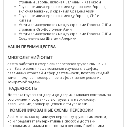
странами Европы, включая Балканы, и Кавказом
Грузовые авиаперевозки между странами Европы,
включая Балканы, и странами Средней Азии
Грузовые авиаперевозки между Европы, СНГ и
Китаем
Услуги авиаперевозок между странами Европы, СНГ и
странами Юго-Восточной Азии
Услуги авиаперевозок между странами Европы, СНГ и
Соединенными Штатами Америки
НАШИ ПРЕИМУЩЕСТВА
МНОГОЛЕТНИЙ ОПЫТ
AsstrA работает в сфере авиаперевозок грузов свыше 20
лет. За это время наша компания изучила специфику
различных отраслей и сфер деятельности, поэтому каждый
клиент получает проверенное и эффективное решение
конкретной задачи.
НАДЕЖНОСТЬ
Доставка грузов «от двери до двери» включает контроль за
состоянием и сохранностью груза, его маркировку,
взвешивание, проверку целостности упаковки.
КОМБИНИРОВАННЫЕ СХЕМЫ ПЕРЕВОЗКИ
AsstrA не только организует перевозку грузов самолетом,
но и предлагает альтернативные способы доставки
несколькими видами транспорта в регионы Прибалтики,