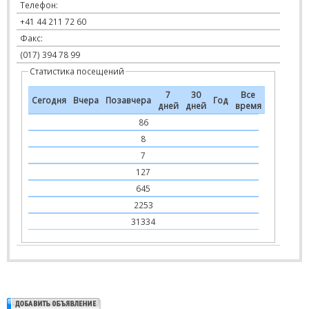
Телефон:
+41 44 211 72 60
Факс:
(017) 394 78 99
Статистика посещений
7
30
Все
Сегодня
Вчера
Позавчера
Год
дней
дней
время
86
8
7
127
645
2253
31334