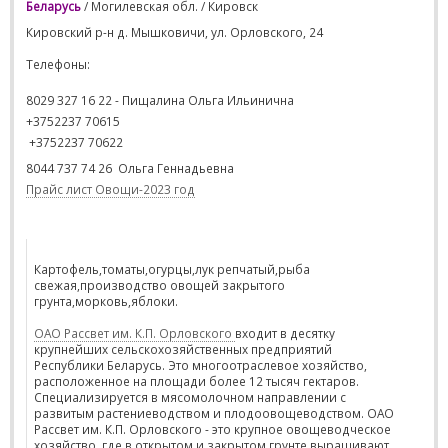
Беларусь
/ Могилевская обл. / Кировск
Кировский р-н д. Мышковичи, ул. Орловского, 24
Телефоны:
8029 327 16 22
-
Пищалина Ольга Ильинична
+3752237 70615
+3752237 70622
8044 737 74 26 Ольга Геннадьевна
Прайс лист Овощи-2023 год
Картофель,томаты,огурцы,лук репчатый,рыба
свежая,производство овощей закрытого
грунта,морковь,яблоки.
ОАО Рассвет им. К.П. Орловского
входит в десятку
крупнейших сельскохозяйственных предприятий
Республики Беларусь. Это многоотраслевое хозяйство,
расположенное на площади более 12 тысяч гектаров.
Специализируется в мясомолочном направлении с
развитым растениеводством и плодоовощеводством. ОАО
Рассвет им. К.П. Орловского - это крупное овощеводческое
хозяйство, где в открытом и закрытом грунте выращивают