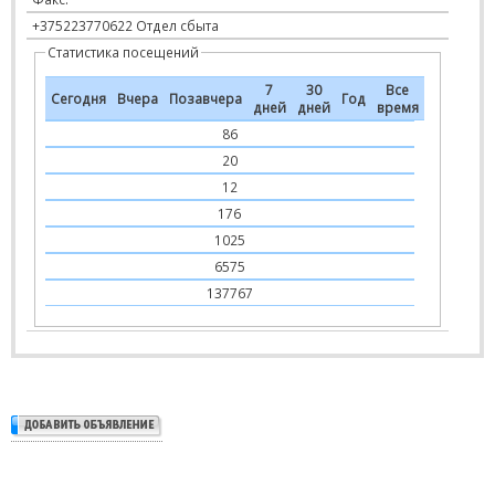
+375223770622 Отдел сбыта
Статистика посещений
7
30
Все
Сегодня
Вчера
Позавчера
Год
дней
дней
время
86
20
12
176
1025
6575
137767