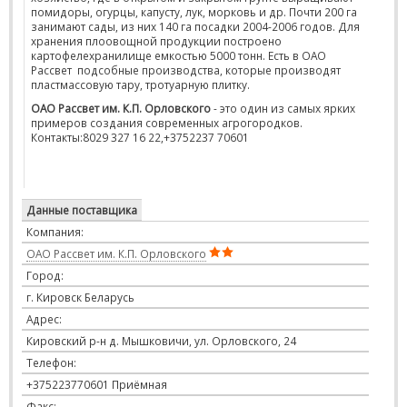
помидоры, огурцы, капусту, лук, морковь и др. Почти 200 га
занимают сады, из них 140 га посадки 2004-2006 годов. Для
хранения плоовощной продукции построено
картофелехранилище емкостью 5000 тонн. Есть в ОАО
Рассвет подсобные производства, которые производят
пластмассовую тару, тротуарную плитку.
ОАО Рассвет им. К.П. Орловского
- это один из самых ярких
примеров создания современных агрогородков.
Контакты:8029 327 16 22,+3752237 70601
Данные поставщика
Компания:
ОАО Рассвет им. К.П. Орловского
Город:
г. Кировск Беларусь
Адрес:
Кировский р-н д. Мышковичи, ул. Орловского, 24
Телефон:
+375223770601 Приёмная
Факс: