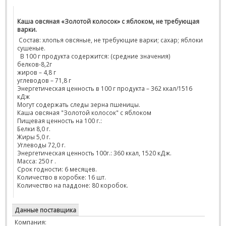
Каша овсяная «Золотой колосок» с яблоком, не требующая
варки.
Состав: хлопья овсяные, не требующие варки; сахар; яблоки
сушеные.
В 100 г продукта содержится: (средние значения)
белков-8,2г
жиров – 4,8 г
углеводов – 71,8 г
Энергетическая ценность в 100 г продукта – 362 ккал/1516
кДж
Могут содержать следы зерна пшеницы.
Каша овсяная "Золотой колосок" с яблоком
Пищевая ценность на 100 г.:
Белки 8,0 г.
Жиры 5,0 г.
Углеводы 72,0 г.
Энергетическая ценность 100г.: 360 ккал, 1520 кДж.
Масса: 250 г .
Срок годности: 6 месяцев.
Количество в коробке: 16 шт.
Количество на паддоне: 80 коробок.
Данные поставщика
Компания: