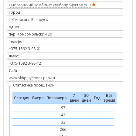
Сморгонский комбинат хлебопродуктов УПП
Город:
г. Сморгонь Беларусь
Адрес:
пер. Комсомольский 20
Телефон:
+375-1592 3-98-01
Факс:
+375-1592 3-98-12
Сайт:
www.skhp.by/index.php/ru
Статистика посещений
7
30
Все
Сегодня
Вчера
Позавчера
Год
дней
дней
время
97
43
32
266