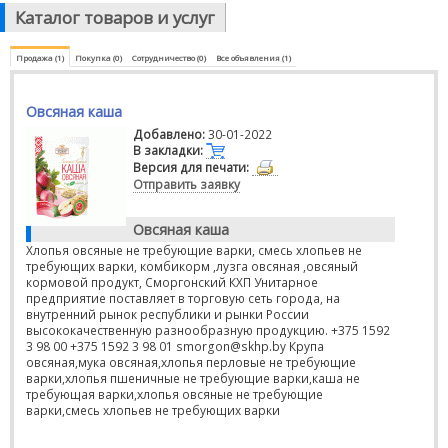
Каталог товаров и услуг
Продажа (1)
Покупка (0)
Сотрудничество (0)
Все объявления (1)
Овсяная каша
Добавлено:
30-01-2022
В закладки:
Версия для печати:
Отправить заявку
Овсяная каша
Хлопья овсяные не требующие варки, смесь хлопьев не
требующих варки, комбикорм ,лузга овсяная ,овсяный
кормовой продукт, Сморгонский КХП Унитарное
предприятие поставляет в торговую сеть города, на
внутренний рынок республики и рынки России
высококачественную разнообразную продукцию. +375 1592
3 98 00 +375 1592 3 98 01 smorgon@skhp.by Крупа
овсяная,мука овсяная,хлопья перловые не требующие
варки,хлопья пшеничные не требующие варки,каша не
требующая варки,хлопья овсяные не требующие
варки,смесь хлопьев не требующих варки