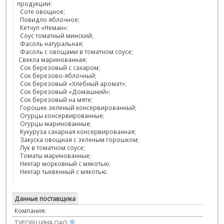
продукции:
Соте овощное;
Повидло яблочное;
Кетчуп «Неман»;
Соус томатный минский;
Фасоль натуральная;
Фасоль с овощами в томатном соусе;
Свекла маринованная;
Сок березовый с сахаром;
Сок березово-яблочный;
Сок березовый «Хлебный аромат»;
Сок березовый «Домашний»;
Сок березовый на мяте;
Горошек зеленый консервированный;
Огурцы консервированные;
Огурцы маринованные;
Кукуруза сахарная консервированная;
Закуска овощная с зеленым горошком;
Лук в томатном соусе;
Томаты маринованные;
Нектар морковный с мякотью;
Нектар тыквенный с мякотью.
Данные поставщика
Компания:
ТУРОВЩИНА ОАО