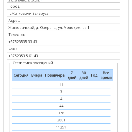
Город:
г. Житковичи Беларусь
Адрес:
Житковичский, д. Озераны, ул. Молодежная 1
Телефон:
+37523535 33 43
Факс:
+3752353 5 01 43
Статистика посещений
7
30
Все
Сегодня
Вчера
Позавчера
Год
дней
дней
время
11
3
4
44
378
2801
11251