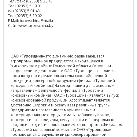
Тел./факс (02353) 5 33 43
Тел.(02353) 5 39 01
ел.(02353) 5 01 43
Тел.(02353) 5 39 02
E-Mail: turovschina@mail.ru
Сайт: www.turovschina.by
ОАО «Туровщина»
это динамично развивающееся
агропромышленное предприятие, находящееся в
Житковичском районе Гомельской области.Основным
направлением деятельности ОАО «Туровщина» является
производство и реализация сельскохозяйственной
продукции, консервной продукции (филиал «Туровский
консервный комбинат»)На сегодняшний день основным
направлением деятельности филиала «Туровский
консервный комбинат» ОАО «Туровщина» является выпуск
консервированной продукции. Ассортимент является
достаточно широким и охватывает различные группы.
Предприятие изготавливает маринованные и
консервированные огурцы, томаты, кабачковую икру,
консервы из фасоли, лука, кетчупа, соки из натуральных
плодов и ягод и с использованием концентратов.Филиалом
«Туровский консервный комбинат» ОАО «Туровщина»
производятся следующие виды консервированной