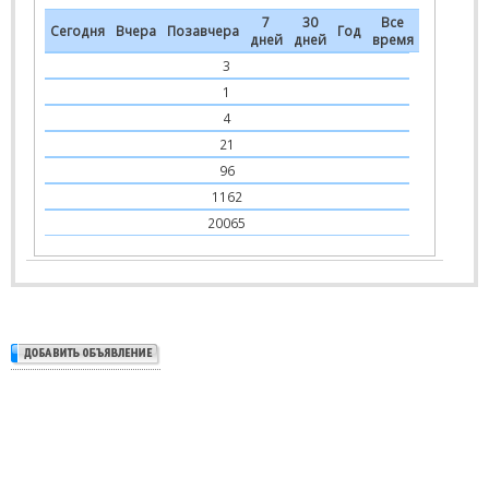
7
30
Все
Сегодня
Вчера
Позавчера
Год
дней
дней
время
3
1
4
21
96
1162
20065