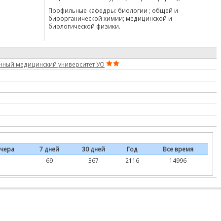
Профильные кафедры: биологии ; общей и
биоорганической химии; медицинской и
биологической физики.
енный медицинский университет УО
чера
7 дней
30 дней
Год
Все время
69
367
2116
14996