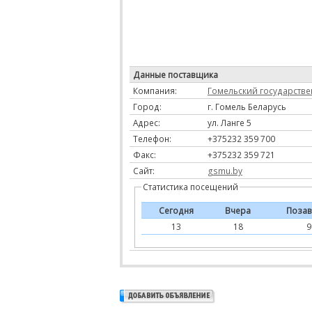
Данные поставщика
Компания:
Гомельский государств
Город:
г. Гомель Беларусь
Адрес:
ул. Ланге 5
Телефон:
+375232 359 700
Факс:
+375232 359 721
Сайт:
gsmu.by
Статистика посещений
Сегодня
Вчера
Позав
13
18
9