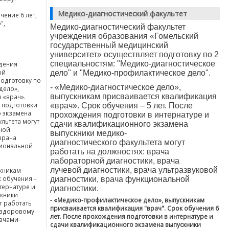
Медико-диагностический факультет
чение 6 лет,
",
Медико-диагностический факультет
учреждения образования «Гомельский
государственный
медицинский
университет» осуществляет подготовку по 2
специальностям: "Медико-диагностическое
дения
ый
дело" и "Медико-профилактическое дело".
одготовку по
- «Медико-диагностическое
дело»,
дело»,
выпускникам присваивается квалификация
 «врач».
я подготовки
«врач».
Срок обучения – 5 лет. После
о экзамена
прохождения
подготовки в интернатуре и
льтета могут
сдачи квалификационного экзамена
ной
выпускники медико-
врача
диагностического
факультета могут
циональной
работать на должностях: врача
лабораторной диагностики, врача
лучевой
диагностики, врача ультразвуковой
кникам
 обучения –
диагностики, врача функциональной
тернатуре и
диагностики.
скники
- «Медико-профилактическое дело», выпускникам
т работать
присваивается квалификация "врач". Срок обучения 6
 здоровому
лет. После прохождения подготовки в интернатуре и
ачами-
сдачи квалификационного экзамена выпускники