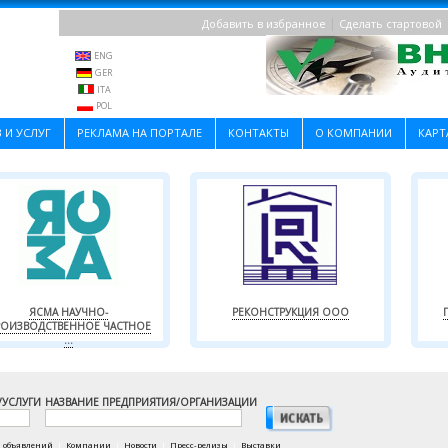
|
Добавить в избранное
Сделать стартовой
ENG
GER
ITA
POL
 И УСЛУГ
РЕКЛАМА НА ПОРТАЛЕ
КОНТАКТЫ
О КОМПАНИИ
КАРТ
ЯСМА НАУЧНО-
РЕКОНСТРУКЦИЯ ООО
РОИЗВОДСТВЕННОЕ ЧАСТНОЕ
...
/УСЛУГИ
НАЗВАНИЕ ПРЕДПРИЯТИЯ/ОРГАНИЗАЦИИ
а объявлений
|
Компании
|
Новости
|
Пресс-релизы
|
Выставки