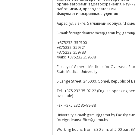
организаторами здравоохранения, научн
работниками, преподавателями.
Факультет иностранных студентов
Адрес: ул. Ланге, 5 (главный корпус), г.Гоме
E-mail: foreigndeansoffice@gsmu.by; gsmu
+375232 359700
+375232 359721
+375232 359783
Факс: +375232 359838
Faculty of General Medicine for Overseas St
State Medical University
5 Lange Street, 246000, Gomel, Republic of B
Tel.: +375 232 35-97-22 (English-speaking serv
available)
Fax: +375 232 35-98-38
University e-mail: gsmu@gsmu.by Faculty e-ma
foreigndeansoffice@gsmu.by
Working hours: from 8.30 a.m. till 5.00 p.m. 