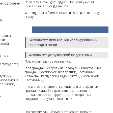
University e-mail: gsmu@gsmu.by Faculty e-mail:
реподготовки
foreigndeansoffice@gsmu.by
Working hours: from 8.30 a.m. till 5.00 p.m. (Monday-
Friday)
ет:
странных
ики
Факультет повышения квалификации и
ызской
переподготовки
Факультет довузовской подготовки
анных
о
Подготовительное отделение:
государств,
для граждан Республики Беларусь и иностранных
граждан (Российской Федерации, Республики
пускных
Казахстан, Республики Таджикистан, Кыргызской
азования, в
Республики);
 по химии,
- подготовительное отделение для иностранных
граждан и лиц без гражданства, постоянно
проживающих на территории иностранных
и
государств, не указанных в п. 1;
Подготовительные курсы (вечерняя форма);