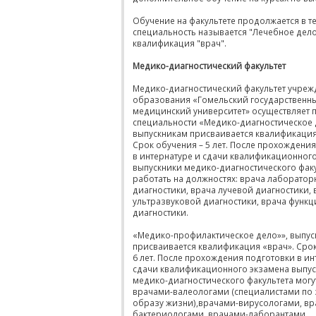
Обучение на факультете продолжается в те
специальность называется "Лечебное дело
квалификация "врач".
Медико-диагностический факультет
Медико-диагностический факультет учреж
образования «Гомельский государственн
медицинский университет» осуществляет п
специальности «Медико-диагностическое 
выпускникам присваивается квалификация
Срок обучения – 5 лет. После прохождени
в интернатуре и сдачи квалификационног
выпускники медико-диагностического факу
работать на должностях: врача лаборатор
диагностики, врача лучевой диагностики, 
ультразвуковой диагностики, врача функ
диагностики.
«Медико-профилактическое дело»», выпус
присваивается квалификация «врач». Срок
6 лет. После прохождения подготовки в ин
сдачи квалификационного экзамена выпу
медико-диагностического факультета могу
врачами-валеологами (специалистами по
образу жизни),врачами-вирусологами, вр
бактериологами, врачами-лаборантами,