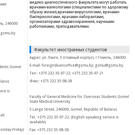
медико-диагностического факультета могут работать
ыми
врачами-валеологами (специалистами по здоровому
образу жизни),врачами-вирусологами, врачами-
бактериологами, врачами-лаборантами,
организаторами здравоохранения, научными
ль, 246000
работниками, преподавателями.
@gsmu.by
Факультет иностранных студентов
Адрес: ул. Ланге, 5 (главный корпус), г.Гомель, 246000
E-mail: foreigndeansoffice@gsmu.by; gsmu@gsmu.by
udents Gomel
Тел.: +375 232 35-97-22; +375 232 35-97-21
Факс: +375 232 35-98-38
elarus
ice is
Faculty of General Medicine for Overseas Students Gomel
State Medical University
5 Lange Street, 246000, Gomel, Republic of Belarus
il:
Tel.: +375 232 35-97-22; (English-speaking service is
available)
(Monday-Friday)
Fax: +375 232 35-98-38