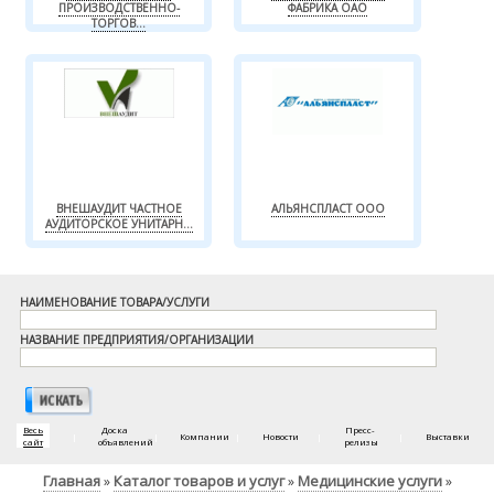
ПРОИЗВОДСТВЕННО-
ФАБРИКА ОАО
ТОРГОВ...
ВНЕШАУДИТ ЧАСТНОЕ
АЛЬЯНСПЛАСТ ООО
АУДИТОРСКОЕ УНИТАРН...
НАИМЕНОВАНИЕ ТОВАРА/УСЛУГИ
НАЗВАНИЕ ПРЕДПРИЯТИЯ/ОРГАНИЗАЦИИ
Весь
Доска
Пресс-
|
|
Компании
|
Новости
|
|
Выставки
сайт
объявлений
релизы
Главная
Каталог товаров и услуг
Медицинские услуги
»
»
»