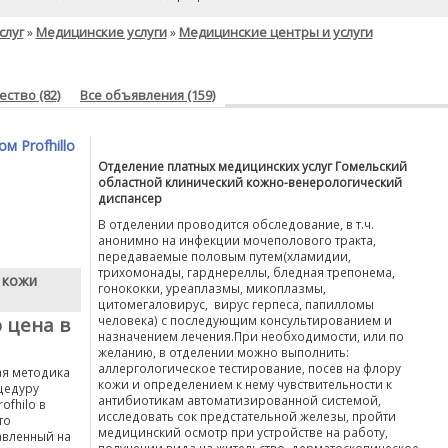
слуг
Медицинские услуги
Медицинские центры и услуги
»
»
ство (82)
Все объявления (159)
 Profhillo
Отделение платных медицинских услуг Гомельский
областной клинический кожно-венерологический
диспансер
В отделении проводится обследование, в т.ч.
анонимно на инфекции мочеполового тракта,
передаваемые половым путем(хламидии,
трихомонады, гарднереллы, бледная трепонема,
 кожи
гонококки, уреаплазмы, микоплазмы,
цитомегаловирус, вирус герпеса, папилломы
 цена в
человека) с последующим консультированием и
назначением лечения.При необходимости, или по
желанию, в отделении можно выполнить:
аллергологическое тестирование, посев на флору
я методика
кожи и определением к нему чувствительности к
цедуру
антибиотикам автоматизированной системой,
fhilo в
исследовать сок предстательной железы, пройти
то
медицинский осмотр при устройстве на работу,
авленный на