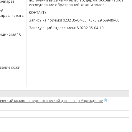
получении вида на жительство, дерматоскопическое
репарат
исследование образований кожи и волос.
ей
КОНТАКТЫ:
справляется с
Запись на прием:8 0232 35-04-35, +375 29 689-89-66
-
Заведующий отделением: 8 0232 35-04-19
дицинская 10
вание кожи
ический кожно-венерологический диспансер Учреждение