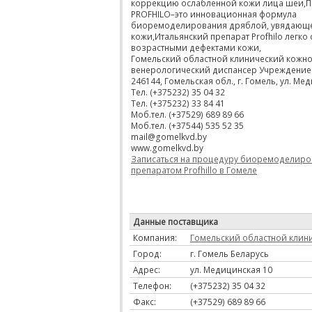
коррекцию ослабленной кожи лица шеи,П
PROFHILO–это инновационная формула
биоремоделирования дряблой, увядающ
кожи,Итальянский препарат Profhilo легко 
возрастными дефектами кожи,
Гомельский областной клинический кожно
венерологический диспансер Учреждение
246144, Гомельская обл., г. Гомель, ул. Ме
Тел. (+375232) 35 04 32
Тел. (+375232) 33 84 41
Моб.тел. (+37529) 689 89 66
Моб.тел. (+37544) 535 52 35
mail@gomelkvd.by
www.gomelkvd.by
Записаться на процедуру биоремоделиро
препаратом Profhillo в Гомеле
Данные поставщика
Компания:
Гомельский областной клин
Город:
г. Гомель Беларусь
Адрес:
ул. Медицинская 10
Телефон:
(+375232) 35 04 32
Факс:
(+37529) 689 89 66