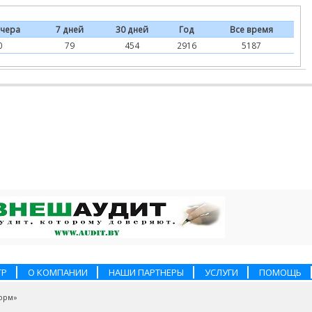
чера
7 дней
30 дней
Год
Все время
0
79
454
2916
5187
ТР
О КОМПАНИИ
НАШИ ПАРТНЕРЫ
УСЛУГИ
ПОМОЩЬ
орм»