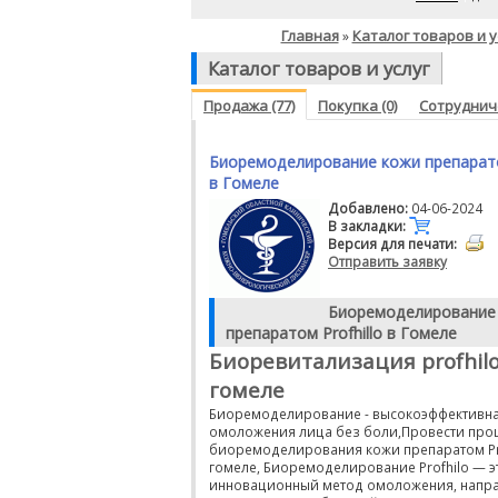
Главная
Каталог товаров и у
»
Каталог товаров и услуг
Продажа (77)
Покупка (0)
Сотрудниче
Биоремоделирование кожи препаратом
в Гомеле
Добавлено:
04-06-2024
В закладки:
Версия для печати:
Отправить заявку
Биоремоделирование
препаратом Profhillo в Гомеле
Биоревитализация profhilo
гомеле
Биоремоделирование - высокоэффективна
омоложения лица без боли,Провести про
биоремоделирования кожи препаратом Pro
гомеле, Биоремоделирование Profhilo — э
инновационный метод омоложения, напр