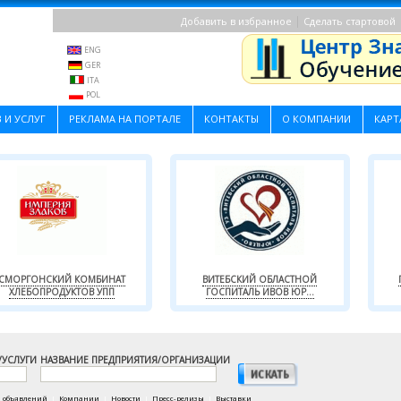
|
Добавить в избранное
Сделать стартовой
ENG
GER
ITA
POL
 И УСЛУГ
РЕКЛАМА НА ПОРТАЛЕ
КОНТАКТЫ
О КОМПАНИИ
КАРТ
СМОРГОНСКИЙ КОМБИНАТ
ВИТЕБСКИЙ ОБЛАСТНОЙ
ХЛЕБОПРОДУКТОВ УПП
ГОСПИТАЛЬ ИВОВ ЮР...
/УСЛУГИ
НАЗВАНИЕ ПРЕДПРИЯТИЯ/ОРГАНИЗАЦИИ
а объявлений
|
Компании
|
Новости
|
Пресс-релизы
|
Выставки