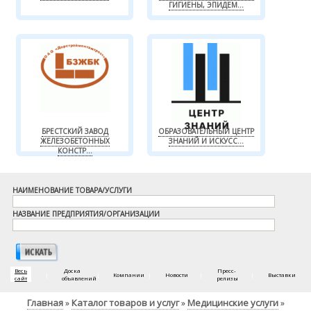
ГИГИЕНЫ, ЭПИДЕМ...
БРЕСТСКИЙ ЗАВОД
ОБРАЗОВАТЕЛЬНЫЙ ЦЕНТР
ЖЕЛЕЗОБЕТОННЫХ
ЗНАНИЙ И ИСКУСС...
КОНСТР...
НАИМЕНОВАНИЕ ТОВАРА/УСЛУГИ
НАЗВАНИЕ ПРЕДПРИЯТИЯ/ОРГАНИЗАЦИИ
Весь
Доска
Пресс-
|
|
Компании
|
Новости
|
|
Выставки
сайт
объявлений
релизы
Главная
Каталог товаров и услуг
Медицинские услуги
»
»
»