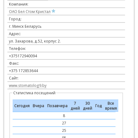
Компания:
ОАО Бел Стом Кристал
Город:
г. Минск Беларусь
Адрес:
ул. Захарова, д.52, корпус 2.
Телефон:
+375172940094
Факс:
+375 172853644
Сайт:
www.stomatolog9.by
Статистика посещений
7
30
Все
Сегодня
Вчера
Позавчера
Год
дней
дней
время
8
27
25
95