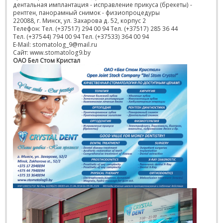
дентальная имплантация - исправление прикуса (брекеты) -
рентген, панорамный снимок - физиопроцедуры
220088, г. Минск, ул. Захарова д. 52, корпус 2
Телефон: Тел. (+37517) 294 00 94 Тел. (+37517) 285 36 44
Тел. (+37544) 794 00 94 Тел. (+37533) 364 00 94
E-Mail: stomatolog_9@mail.ru
Сайт: www.stomatolog9.by
ОАО Бел Стом Кристал