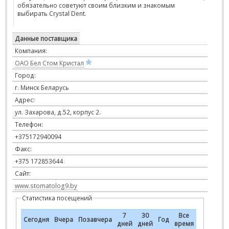
обязательно советуют своим близким и знакомым
выбирать Crystal Dent.
Данные поставщика
Компания:
ОАО Бел Стом Кристал
Город:
г. Минск Беларусь
Адрес:
ул. Захарова, д.52, корпус 2.
Телефон:
+375172940094
Факс:
+375 172853644
Сайт:
www.stomatolog9.by
Статистика посещений
7
30
Все
Сегодня
Вчера
Позавчера
Год
дней
дней
время