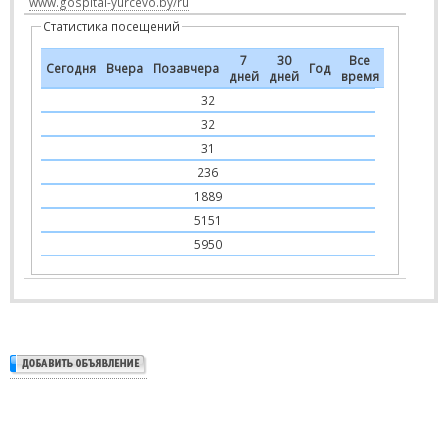
www.gospital-yurcevo.by/ru
Статистика посещений
7
30
Все
Сегодня
Вчера
Позавчера
Год
дней
дней
время
32
32
31
236
1889
5151
5950