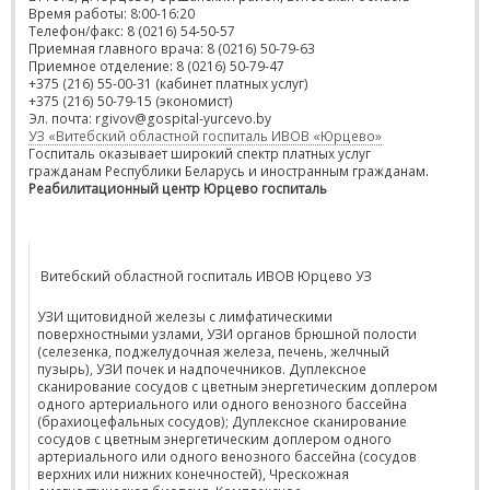
Время работы: 8:00-16:20
Телефон/факс: 8 (0216) 54-50-57
Приемная главного врача: 8 (0216) 50-79-63
Приемное отделение: 8 (0216) 50-79-47
+375 (216) 55-00-31 (кабинет платных услуг)
+375 (216) 50-79-15 (экономист)
Эл. почта: rgivov@gospital-yurcevo.by
УЗ «Витебский областной госпиталь ИВОВ «Юрцево»
Госпиталь оказывает широкий спектр платных услуг
гражданам Республики Беларусь и иностранным гражданам.
Реабилитационный центр Юрцево госпиталь
Витебский областной госпиталь ИВОВ Юрцево УЗ
УЗИ щитовидной железы с лимфатическими
поверхностными узлами, УЗИ органов брюшной полости
(селезенка, поджелудочная железа, печень, желчный
пузырь), УЗИ почек и надпочечников. Дуплексное
сканирование сосудов с цветным энергетическим доплером
одного артериального или одного венозного бассейна
(брахиоцефальных сосудов); Дуплексное сканирование
сосудов с цветным энергетическим доплером одного
артериального или одного венозного бассейна (сосудов
верхних или нижних конечностей), Чрескожная