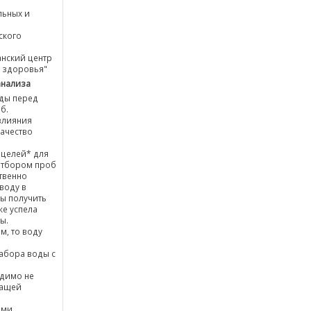
льных и
ского
анский центр
 здоровья"
анализа
оды перед
б.
влияния
качество
 целей* для
отбором проб
ственно
воду в
бы получить
же успела
ы.
м, то воду
забора воды с
одимо не
жащей
ими