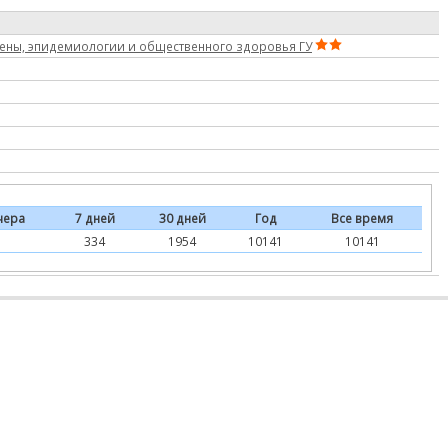
иены, эпидемиологии и общественного здоровья ГУ
чера
7 дней
30 дней
Год
Все время
334
1954
10141
10141