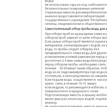
воды):
Не использовать тару из-под слабоалкого
безалкогольных газированных напитков!
Стерильные ёмкости для микробиологиче
анализа предоставляются лабораторией
государственного учреждения "Республик
гигиены, эпидемиологии и общественного
Самостоятельный отбор пробы воды для 
При отборе проб из крана время слива в
отбором проб зависит от цели отбора про
Если целью отбора проб является оценка 
материалов, контактирующих с водой, на 
воды, то пробы следует отбирать без
предварительного слива воды.Для других
установления условий равновесия перед 
достаточно 2-3 мин слива воды.Непосред
перед отбором пробы, необходимо слить 
течение 20-30 минут таким образом, что
воду не из гидроаккумулятора (где вода у
отстояться), а непосредственно из скважин
Если подъем воды осуществляется насосо
нужно слить в течение 10-15 минут;
если ведром, то рекомендуется избегать 
поверхностного и придонного слоёв.
Подготовленную ёмкость и крышку необх
менее двух раз ополоснуть водой, подле
анализу.
Не допускается промывать ёмкость моющ