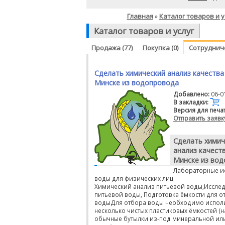
Главная
Каталог товаров и у
»
Каталог товаров и услуг
Продажа (77)
Покупка (0)
Сотрудниче
Сделать химический анализ качества
Минске из водопровода
Добавлено:
06-0
В закладки:
Версия для печа
Отправить заявк
Сделать химич
анализ качест
Минске из во
Лабораторные и
воды для физических лиц
Химический анализ питьевой воды,Иссле
питьевой воды, Подготовка ёмкости для о
водыДля отбора воды необходимо испол
несколько чистых пластиковых ёмкостей (
обычные бутылки из-под минеральной ил