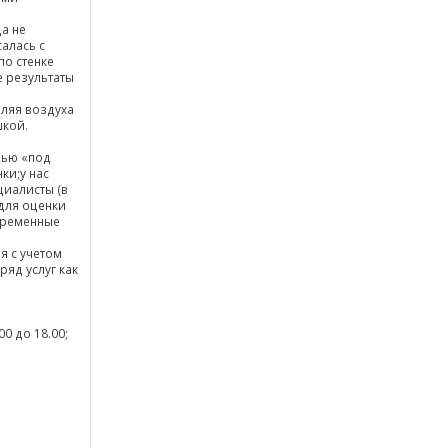
а не
алась с
по стенке
е результаты
вляя воздуха
шкой.
вью «под
ки;у нас
иалисты (в
;для оценки
временные
я с учетом
яд услуг как
0 до 18.00;