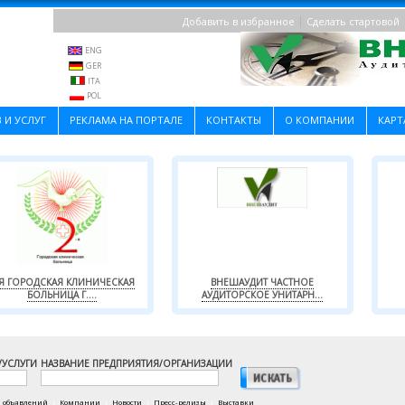
|
Добавить в избранное
Сделать стартовой
ENG
GER
ITA
POL
 И УСЛУГ
РЕКЛАМА НА ПОРТАЛЕ
КОНТАКТЫ
О КОМПАНИИ
КАРТ
-Я ГОРОДСКАЯ КЛИНИЧЕСКАЯ
ВНЕШАУДИТ ЧАСТНОЕ
БОЛЬНИЦА Г....
АУДИТОРСКОЕ УНИТАРН...
/УСЛУГИ
НАЗВАНИЕ ПРЕДПРИЯТИЯ/ОРГАНИЗАЦИИ
а объявлений
|
Компании
|
Новости
|
Пресс-релизы
|
Выставки