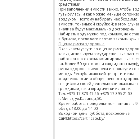
средствами!
При заполнении ёмкости важно, чтобы вод
пузырилась, и как можно меньше соприкас
воздухом. Поэтому набирать необходимо 
емкости, тоненькой струйкой; в этом случа
анализа будут максимально достоверны.
Набирать воду нужно под крышку, не оста
в бутылке, после чего плотно закрыть кры
Оценка риска здоровью
Оказываем услуги по оценке риска здоро
ключ»,используем государственные расцен
работают высококвалифицированные спец
т.ч. более 50 докторов и кандидатов наук)
риска здоровью человека используем со
методы.Республиканский центр гигиены,
эпидемиологии и общественного здоровь
специфики своей деятельности оказывает р
гражданам, так и юридическим лицам.
Тел. +375 17 373 41 26, +375 17 395 21 53
г. Минск, ул.Казинца,50.
Время работы: понедельник – пятница: с 9.0
обед с 13.00 до 14.00
Выходной день: суббота, воскресенье.
Сайт
:https://certificate.by/