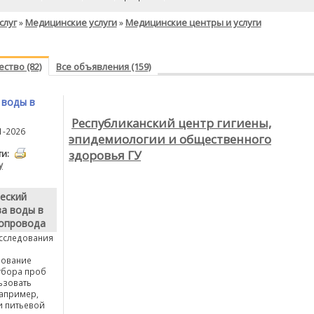
слуг
Медицинские услуги
Медицинские центры и услуги
»
»
ство (82)
Все объявления (159)
 воды в
Республиканский центр гигиены,
1-2026
эпидемиологии и общественного
здоровья ГУ
ти:
у
еский
ва воды в
допровода
сследования
дование
тбора проб
ьзовать
например,
и питьевой