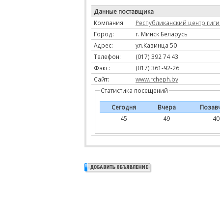
Данные поставщика
Компания:
Республиканский центр гиг
Город:
г. Минск Беларусь
Адрес:
ул.Казинца 50
Телефон:
(017) 392 74 43
Факс:
(017) 361-92-26
Сайт:
www.rcheph.by
Статистика посещений
Сегодня
Вчера
Позав
45
49
40