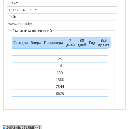
Факс:
+3752334) 3 63 79
Сайт:
www.zhlcrb.by
Статистика посещений
7
30
Все
Сегодня
Вчера
Позавчера
Год
дней
дней
время
1
29
16
139
1388
7344
8676