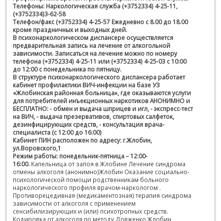
Телефоны: Наркологическая служба (+3752334) 4-25-11,
(+3752334)3-62-58
Телефон/факс (+3752334) 4-25-57 Ежедневно с 8.00 до 18.00
кроме праздничных и выходных дней.
В психонаркологическом диспансере осуществляется
предварительная запись на лечение от алкогольной
зависимости. Записаться на лечение можно по номеру
телефона (+3752334) 4-25-11 или (+3752334) 4-25-03 с 10:00
до 12:00 с понедельника по пятницу.
В структуре психонаркологического диспансера работает
кабинет профилактики ВИЧ-инфекции на базе УЗ
«Жлобинская районная больница», где оказываются услуги
для потребителей инъекционных наркотиков АНОНИМНО и
БЕСПЛАТНО: - обмен и выдача шприцев и игл, - экспресс-тест
на ВИЧ, - выдача презервативов, спиртовых салфеток,
дезинфицирующих средств, - консультация врача-
специалиста (с 12:00 до 16:00)
Кабинет ПИН расположен по адресу: г.Жлобин,
ул.Воровского,1
Режим работы: понедельник-пятница – 12:00-
16:00.
Капельница от запоя в Жлобине Лечение синдрома
отмены алкоголя (анонимно)Жлобин Оказание социально-
психологической помощи родственникам больного
наркологического профиля врачом-наркологом .
Противорецедивная (медикаментозная) терапия синдрома
зависимости от алкоголя с применением
сенсибилизирующих и (или) психотропных средств.
Кодировка от алкоголя по методу Довженко Жлобин