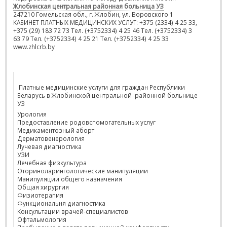
Жлобинская центральная районная больница УЗ
247210 Гомельская обл., г. Жлобин, ул. Воровского 1
КАБИНЕТ ПЛАТНЫХ МЕДИЦИНСКИХ УСЛУГ: +375 (2334) 4 25 33,
+375 (29) 183 72 73 Тел. (+3752334) 4 25 46 Тел. (+3752334) 3
63 79 Тел. (+3752334) 4 25 21 Тел. (+3752334) 4 25 33
www.zhlcrb.by
Платные медицинские услуги для граждан Республики
Беларусь в Жлобинской центральной районной больнице
УЗ
Урология
Предоставление родовспомогательных услуг
Медикаментозный аборт
Дерматовенерология
Лучевая диагностика
УЗИ
Лечебная физкультура
Оториноларингологические манипуляции
Манипуляции общего назначения
Общая хирургия
Физиотерапия
Функциональня диагностика
Консультации врачей-специалистов
Офтальмология