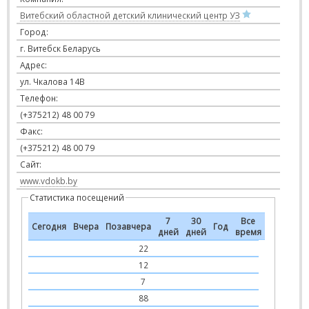
Витебский областной детский клинический центр УЗ
Город:
г. Витебск Беларусь
Адрес:
ул. Чкалова 14В
Телефон:
(+375212) 48 00 79
Факс:
(+375212) 48 00 79
Сайт:
www.vdokb.by
Статистика посещений
7
30
Все
Сегодня
Вчера
Позавчера
Год
дней
дней
время
22
12
7
88