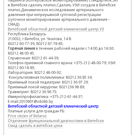
пациента (холтеровское мониторирование) стандартное,ЭКГ
в Витебске сделать платно,Сделать УЗИ сосудов в Витебске
платно,Динамическое исследование артериального
давления при непрерывной суточной регистрации
(суточное мониторирование артериального давления –
СМАД)
Витебский областной детский клинический центр УЗ
Республика Беларусь
210032, г.Витебск, ул. Чкалова, 14 В.
80212 60-77-39, 80212 67-78-85;
Горячая линия
в течение рабочей недели с 14:00 до 16:30:
80212 48 00 45;
Справочная: 80212 61-44-39;
Телефон приемной главного врача: +375-212-48-00-79; УЗИ:
80212 60-18-85;
Лаборатория: 80212 48-00-92;
Консультативная поликлиника: 80212 36 85 34;
Приёмный покой педиатрии: 80212 36 97 29;
Приёмный покой хирургии: 8021236 98 89;
Травмпункт: 80212 36 96 75;
Иммунопрофилактика: +375-212-61-44-37;
E-mail:2010901@vdokb.by
Витебский областной детский клинический центр
Платные услуги для граждан РБ:
Price citizen of Belarus
Отделение функциональной диагностики в Витебске
Смад сделать в витебске цена