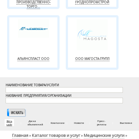
ПРОИЗВОДСТВЕННО-
ГРОДНОПРОМСТРОЙ
ТОРГО...
АЛЬЯНСПЛАСТ ООО
ООО МАГОСТА-ГРУПП
НАИМЕНОВАНИЕ ТОВАРА/УСЛУГИ
НАЗВАНИЕ ПРЕДПРИЯТИЯ/ОРГАНИЗАЦИИ
Весь
Доска
Пресс-
|
|
Компании
|
Новости
|
|
Выставки
сайт
объявлений
релизы
Главная
Каталог товаров и услуг
Медицинские услуги
»
»
»