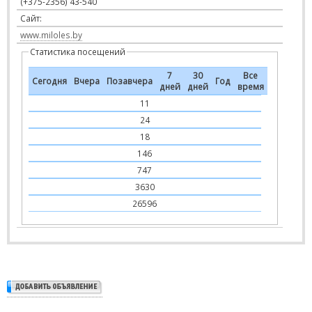
(+375-2356) 43-540
Сайт:
www.miloles.by
Статистика посещений
7
30
Все
Сегодня
Вчера
Позавчера
Год
дней
дней
время
11
24
18
146
747
3630
26596