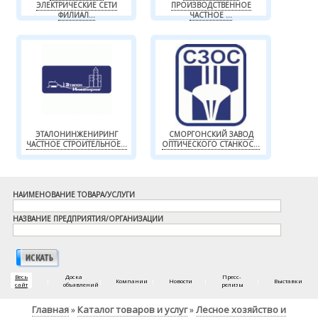
ЭЛЕКТРИЧЕСКИЕ СЕТИ
ПРОИЗВОДСТВЕННОЕ
ФИЛИАЛ...
ЧАСТНОЕ ...
ЭТАЛОНИНЖЕНИРИНГ
СМОРГОНСКИЙ ЗАВОД
ЧАСТНОЕ СТРОИТЕЛЬНОЕ...
ОПТИЧЕСКОГО СТАНКОС...
НАИМЕНОВАНИЕ ТОВАРА/УСЛУГИ
НАЗВАНИЕ ПРЕДПРИЯТИЯ/ОРГАНИЗАЦИИ
Весь
Доска
Пресс-
|
|
Компании
|
Новости
|
|
Выставки
сайт
объявлений
релизы
Главная
Каталог товаров и услуг
Лесное хозяйство и
»
»