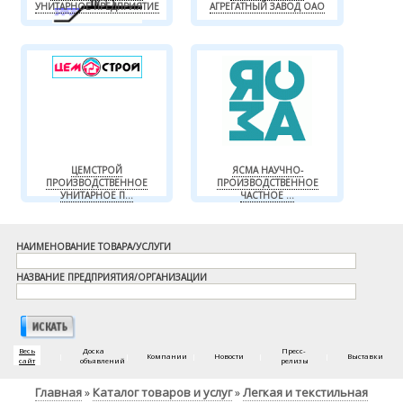
УНИТАРНОЕ ПРЕДПРИЯТИЕ
АГРЕГАТНЫЙ ЗАВОД ОАО
ЦЕМСТРОЙ
ЯСМА НАУЧНО-
ПРОИЗВОДСТВЕННОЕ
ПРОИЗВОДСТВЕННОЕ
УНИТАРНОЕ П...
ЧАСТНОЕ ...
НАИМЕНОВАНИЕ ТОВАРА/УСЛУГИ
НАЗВАНИЕ ПРЕДПРИЯТИЯ/ОРГАНИЗАЦИИ
Весь
Доска
Пресс-
|
|
Компании
|
Новости
|
|
Выставки
сайт
объявлений
релизы
Главная
Каталог товаров и услуг
Легкая и текстильная
»
»