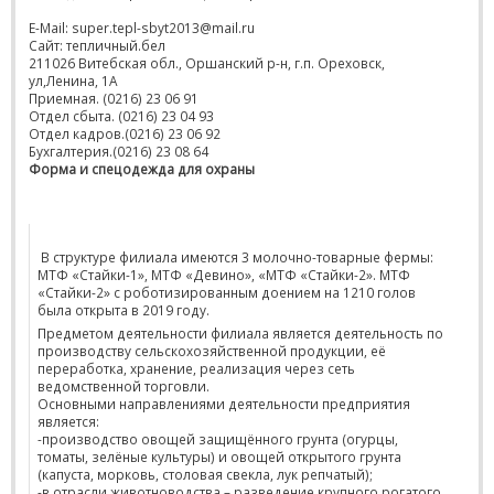
E-Mail: super.tepl-sbyt2013@mail.ru
Сайт: тепличный.бел
211026 Витебская обл., Оршанский р-н, г.п. Ореховск,
ул,Ленина, 1А
Приемная. (0216) 23 06 91
Отдел сбыта. (0216) 23 04 93
Отдел кадров.(0216) 23 06 92
Бухгалтерия.(0216) 23 08 64
Форма и спецодежда для охраны
В структуре филиала имеются 3 молочно-товарные фермы:
МТФ «Стайки-1», МТФ «Девино», «МТФ «Стайки-2». МТФ
«Стайки-2» с роботизированным доением на 1210 голов
была открыта в 2019 году.
Предметом деятельности филиала является деятельность по
производству сельскохозяйственной продукции, её
переработка, хранение, реализация через сеть
ведомственной торговли.
Основными направлениями деятельности предприятия
является:
-производство овощей защищённого грунта (огурцы,
томаты, зелёные культуры) и овощей открытого грунта
(капуста, морковь, столовая свекла, лук репчатый);
-в отрасли животноводства – разведение крупного рогатого