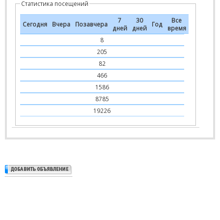
Статистика посещений
7
30
Все
Сегодня
Вчера
Позавчера
Год
дней
дней
время
8
205
82
466
1586
8785
19226