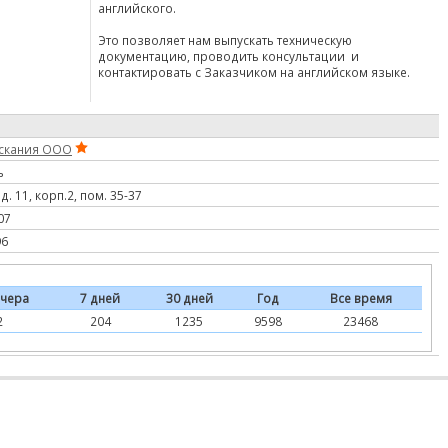
английского.
Это позволяет нам выпускать техническую
документацию, проводить консультации и
контактировать с Заказчиком на английском языке.
скания ООО
ь
д. 11, корп.2, пом. 35-37
07
96
чера
7 дней
30 дней
Год
Все время
2
204
1235
9598
23468