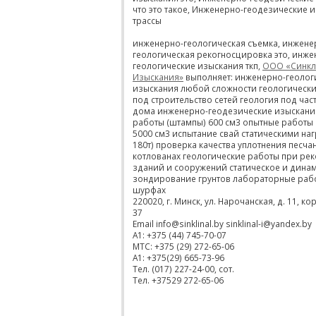
что это такое, Инженерно-геодезические 
трассы
инженерно-геологическая съемка, инжене
геологическая рекогносцировка это, инже
геологические изыскания ткп,
ООО «Синкл
Изыскания»
выполняет: инженерно-геолог
изыскания любой сложности геологическ
под строительство сетей геология под ча
дома инженерно-геодезические изыскани
работы (штампы) 600 см3 опытные работы
5000 см3 испытание свай статическими на
180т) проверка качества уплотнения песчан
котлованах геологические работы при ре
зданий и сооружений статическое и дина
зондирование грунтов лабораторные раб
шурфах
220020, г. Минск, ул. Нарочанская, д. 11, кор
37
Email info@sinklinal.by sinklinal-i@yandex.by
A1: +375 (44) 745-70-07
MTC: +375 (29) 272-65-06
А1: +375(29) 665-73-96
Тел. (017) 227-24-00, сот.
Тел. +37529 272-65-06