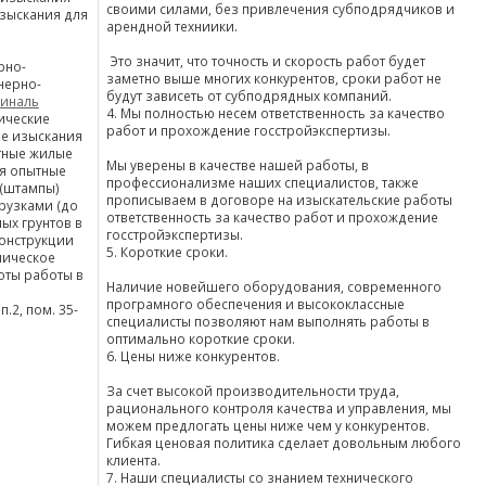
своими силами, без привлечения субподрядчиков и
изыскания для
арендной техниики.
Это значит, что точность и скорость работ будет
рно-
заметно выше многих конкурентов, сроки работ не
нерно-
будут зависеть от субподрядных компаний.
иналь
4. Мы полностью несем ответственность за качество
ические
работ и прохождение госстройэкспертизы.
ие изыскания
стные жилые
Мы уверены в качестве нашей работы, в
я опытные
профессионализме наших специалистов, также
 (штампы)
прописываем в договоре на изыскательские работы
грузками (до
ответственность за качество работ и прохождение
ых грунтов в
госстройэкспертизы.
конструкции
5. Короткие сроки.
мическое
оты работы в
Наличие новейшего оборудования, современного
програмного обеспечения и высококлассные
п.2, пом. 35-
специалисты позволяют нам выполнять работы в
оптимально короткие сроки.
6. Цены ниже конкурентов.
За счет высокой производительности труда,
рационального контроля качества и управления, мы
можем предлогать цены ниже чем у конкурентов.
Гибкая ценовая политика сделает довольным любого
клиента.
7. Наши специалисты со знанием технического