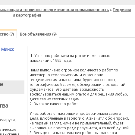
ывающая и топливно-энергетическая промышленность
Геодезия
»
и картография
тво (7)
Все объявления (9)
 Минск
1. Успешно работаем на рынке инженерных
изысканий с 1995 года.
Нами выполнено огромное количество работ по
инженерно-геологическим и инженерно-
геодезическим изысканиям, бурению скважин,
ие
топографической сьемке, обследованию оснований
фундаментов. Это дает вам возможность
воспользоваться нашим опытом для решения любых,
даже самых сложных задач.
2. Высокое качество работ.
тва
У нас работают настоящие профессионалы своего
дела, влюбленные в геологию. А значит любой проект,
еларуси,
на первый взгляд ничем не примечательный, будет
выполнен не просто ради результата, а со всей душой.
езические
3. Весь цикл изыскательских работ выполняется
 изыскания