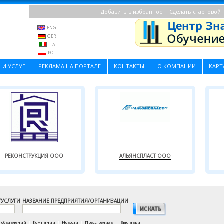
|
Добавить в избранное
Сделать стартовой
ENG
GER
ITA
POL
 И УСЛУГ
РЕКЛАМА НА ПОРТАЛЕ
КОНТАКТЫ
О КОМПАНИИ
КАРТ
РЕКОНСТРУКЦИЯ ООО
АЛЬЯНСПЛАСТ ООО
/УСЛУГИ
НАЗВАНИЕ ПРЕДПРИЯТИЯ/ОРГАНИЗАЦИИ
а объявлений
|
Компании
|
Новости
|
Пресс-релизы
|
Выставки