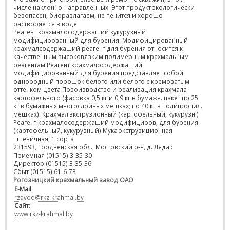
числе наклонно-направленных. Этот продукт экологически
безопасен, биоразлагаем, не пенится и хорошо
растворяется в воде.
Реагент крахмалосодержащий кукурузный
модифицированный для бурения. Модифицированный
крахмалсодержащий реагент для бурения относится к
качественным высоковязким полимерным крахмальным
реагентам Реагент крахмалосодержащий
модифицированный для бурения представляет собой
однородный порошок белого или белого с кремоватым
оттенком цвета Првоизводство и реализация крахмала
картофельного (фасовка 0,5 кг и 0,9 кг в бумажн. пакет по 25
кг в бумажных многослойных мешках; по 40 кг в полипропил.
мешках). Крахмал экструзионный (картофельный, кукурузн.)
Реагент крахмалосодержащий модифициров, для бурения
(картофельный, кукурузный) Мука экструзиционная
пшеничная, 1 сорта
231593, Гродненская обл., Мостовский р-н, д. Ляда :
Приемная (01515) 3-35-30
Директор (01515) 3-35-36
Сбыт (01515) 61-6-73
Рогозницкий крахмальный завод ОАО
E-Mail
:
rzavod@rkz-krahmal.by
Сайт
:
www.rkz-krahmal.by