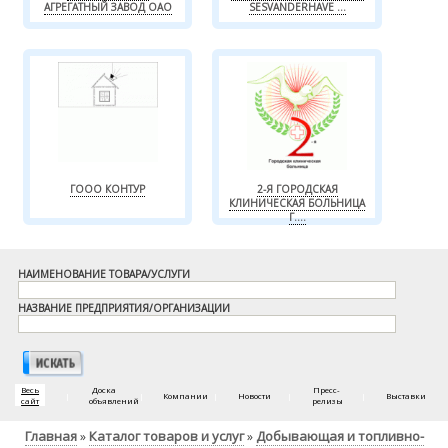
АГРЕГАТНЫЙ ЗАВОД ОАО
SESVANDERHAVE ...
ГООО КОНТУР
2-Я ГОРОДСКАЯ
КЛИНИЧЕСКАЯ БОЛЬНИЦА
Г....
НАИМЕНОВАНИЕ ТОВАРА/УСЛУГИ
НАЗВАНИЕ ПРЕДПРИЯТИЯ/ОРГАНИЗАЦИИ
Весь
Доска
Пресс-
|
|
Компании
|
Новости
|
|
Выставки
сайт
объявлений
релизы
Главная
Каталог товаров и услуг
Добывающая и топливно-
»
»