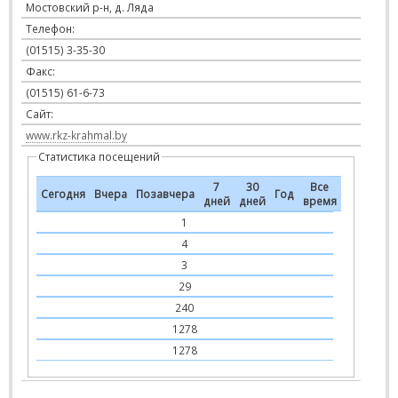
Мостовский р-н, д. Ляда
Телефон:
(01515) 3-35-30
Факс:
(01515) 61-6-73
Сайт:
www.rkz-krahmal.by
Статистика посещений
7
30
Все
Сегодня
Вчера
Позавчера
Год
дней
дней
время
1
4
3
29
240
1278
1278