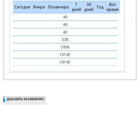
7
30
Все
Сегодня
Вчера
Позавчера
Год
дней
дней
время
49
49
40
338
1958
10145
10145