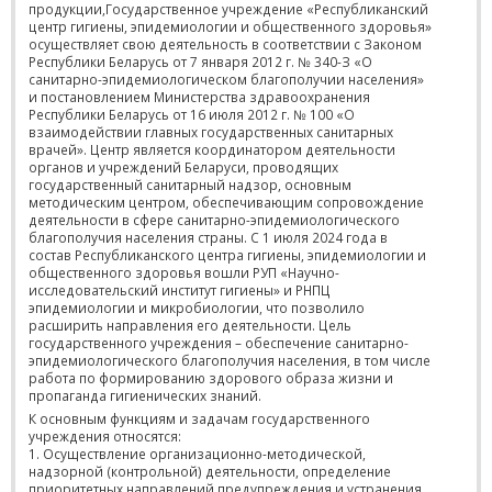
продукции,
Государственное учреждение «Республиканский
центр гигиены, эпидемиологии и общественного здоровья»
осуществляет свою деятельность в соответствии с Законом
Республики Беларусь от 7 января 2012 г. № 340-З «О
санитарно-эпидемиологическом благополучии населения»
и постановлением Министерства здравоохранения
Республики Беларусь от 16 июля 2012 г. № 100 «О
взаимодействии главных государственных санитарных
врачей». Центр является координатором деятельности
органов и учреждений Беларуси, проводящих
государственный санитарный надзор, основным
методическим центром, обеспечивающим сопровождение
деятельности в сфере санитарно-эпидемиологического
благополучия населения страны. С 1 июля 2024 года в
состав Республиканского центра гигиены, эпидемиологии и
общественного здоровья вошли РУП «Научно-
исследовательский институт гигиены» и РНПЦ
эпидемиологии и микробиологии, что позволило
расширить направления его деятельности. Цель
государственного учреждения – обеспечение санитарно-
эпидемиологического благополучия населения, в том числе
работа по формированию здорового образа жизни и
пропаганда гигиенических знаний.
К основным функциям и задачам государственного
учреждения относятся:
1. Осуществление организационно-методической,
надзорной (контрольной) деятельности, определение
приоритетных направлений предупреждения и устранения