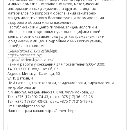
и иных нормативных правовых актов, методических,
информационных документов и других наглядных
материалов по вопросам обеспечения санитарно-
эпидемиологического благополучия и формирования
здорового образа жизни населения.
Республиканский центр гигиены, эпидемиологии и
общественного здоровья с учетом специфики своей
деятельности оказывает ряд услуг как гражданам, так и
юридическим лицам. Подробнее о них можно узнать,
перейдя по ссылкам:
https://www.rcheph.by/uslugi/
https://certificate.by/
https://belriem.by/services/
Режим работы учреждения для посетителей:9:00–13:00;
14:00–17:00.Выходные: Сб, Вс.
Адрес г. Минск ул. Казинца, 50
ул. К. Цеткин, 4
НИИ гигиены, токсикологии, эпидемиологии, вирусологии и
микробиологии
г. Минск ул. Академическая, 8 ул. Филимонова, 23
Тел: +375 (17) 392-74-43, факс: +375 (17) 361-92-26.
Тел: +375(17) 351-08-03, факс: +375 (17) 215-19-78.
Email: mail@rcheph.by.
Наш телеграм-канал: https://t.me/rcheph.