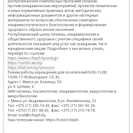
республиканских комплексных программ (планов)
противоэпидемических мероприятий, проектов технических
и иных нормативных правовых актов, методических,
информационных документов и других наглядных
материалов по вопросам обеспечения санитарно-
эпидемиологического благополучия и формирования
здорового образа жизни населения.
Республиканский центр гигиены, эпидемиологии и
общественного здоровья с учетом специфики своей
деятельности оказывает ряд услуг как гражданам, так и
юридическим лицам. Подробнее о них можно узнать,
перейдя по ссылкам:
https://www.rcheph.by/uslugi/
https://certificate.by/
https://belriem.by/services/
Режим работы учреждения для посетителей:9:00–13:00;
14:00–17:00.Выходные: Сб, Вс.
Адрес г. Минск ул. Казинца, 50
ул. К. Цеткин, 4
НИИ гигиены, токсикологии, эпидемиологии, вирусологии и
микробиологии
г. Минск ул. Академическая, 8 ул. Филимонова, 23
Тел: +375 (17) 392-74-43, факс: +375 (17) 361-92-26.
Тел: +375(17) 351-08-03, факс: +375 (17) 215-19-78.
Email: mail@rcheph.by.
Наш телеграм-канал: https://t.me/rcheph.