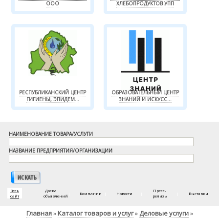
ООО
ХЛЕБОПРОДУКТОВ УПП
РЕСПУБЛИКАНСКИЙ ЦЕНТР
ОБРАЗОВАТЕЛЬНЫЙ ЦЕНТР
ГИГИЕНЫ, ЭПИДЕМ...
ЗНАНИЙ И ИСКУСС...
НАИМЕНОВАНИЕ ТОВАРА/УСЛУГИ
НАЗВАНИЕ ПРЕДПРИЯТИЯ/ОРГАНИЗАЦИИ
Весь
Доска
Пресс-
|
|
Компании
|
Новости
|
|
Выставки
сайт
объявлений
релизы
Главная
Каталог товаров и услуг
Деловые услуги
»
»
»