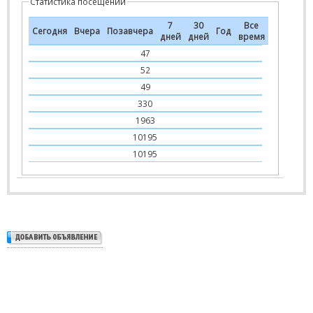
Статистика посещений
7
30
Все
Сегодня
Вчера
Позавчера
Год
дней
дней
время
47
52
49
330
1963
10195
10195