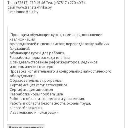
Тел.(+37517) 270 45 46 Тел. (+37517 ) 270 40 74
Сайт:www.transtekhnika.by
E-mail:umo@niit.by
Проводим обучающие курсы, семинары, повышение
квалификации
руководителей и специалистов; переподготовку рабочих
(служащих);
обучающие курсы для рабочих.
Разработка норм расхода топлива
Освидетельствование рефрижераторов, ледников,
изотермических цистерн
Проверка испытательного и контрольно-диагностического
оборудования
Образовательные программы
Сертификация услуг автосервиса
Сертификация автошкол
Разработка норм пробега шин
Работы в области экономики и управления
Работы в области безопасности, охраны труда,
энергосбережения
Издательство и полиграфия
Данные поставщика