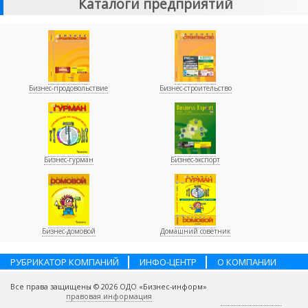
Каталоги предприятий
Бизнес-продовольствие
Бизнес-строительство
Бизнес-гурман
Бизнес-экспорт
Бизнес-домовой
Домашний советник
РУБРИКАТОР КОМПАНИЙ
ИНФО-ЦЕНТР
О КОМПАНИИ
НАШИ ПАРТНЕРЫ
УСЛУГИ
ПОМОЩЬ
ВАКАНСИИ
Все права защищены © 2026 ОДО «Бизнес-информ»
КОНТАКТЫ
правовая информация