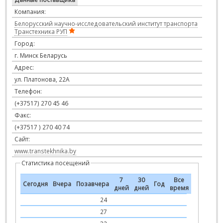
Компания:
Белорусский научно-исследовательский институт транспорта
Транстехника РУП
Город:
г. Минск Беларусь
Адрес:
ул. Платонова, 22А
Телефон:
(+37517) 270 45 46
Факс:
(+37517 ) 270 40 74
Сайт:
www.transtekhnika.by
Статистика посещений
7
30
Все
Сегодня
Вчера
Позавчера
Год
дней
дней
время
24
27