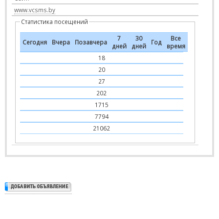
www.vcsms.by
Статистика посещений
7
30
Все
Сегодня
Вчера
Позавчера
Год
дней
дней
время
18
20
27
202
1715
7794
21062