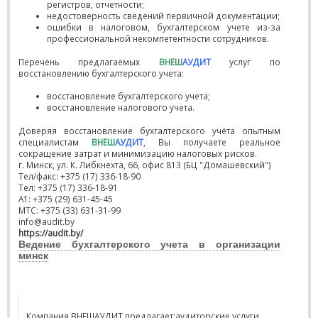
регистров, отчетности;
недостоверность сведений первичной документации;
ошибки в налоговом, бухгалтерском учете из-за
профессиональной некомпетентности сотрудников.
Перечень предлагаемых
ВНЕШ
АУДИТ
услуг по
восстановлению бухгалтерского учета:
восстановление бухгалтерского учета;
восстановление налогового учета.
Доверяя восстановление бухгалтерского учёта опытным
специалистам
ВНЕШ
АУДИТ
, Вы получаете реальное
сокращение затрат и минимизацию налоговых рисков.
г. Минск, ул. К. Либкнехта, 66, офис 813 (БЦ "Домашевский")
Тел/факс: +375 (17) 336-18-90
Тел: +375 (17) 336-18-91
A1: +375 (29) 631-45-45
МТС: +375 (33) 631-31-99
info@audit.by
https://audit.by/
Ведение бухгалтерского учета в организации
минск
Компания ВНЕШАУДИТ предлагает:аудиторские услуги,