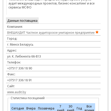
аудит международных проектов, бизнес-консалтинг и все
сервисы МСФО
Данные поставщика
Компания:
ВНЕШАУДИТ Частное аудиторское унитарное предприятие
Город:
г. Минск Беларусь
Адрес:
ул. К. Либкнехта 66-813
Телефон:
+37517 336 18 90
Факс:
+37517 336 18 91
Сайт:
www.audit.by
Статистика посещений
7
30
Все
Сегодня
Вчера
Позавчера
Год
дней
дней
время