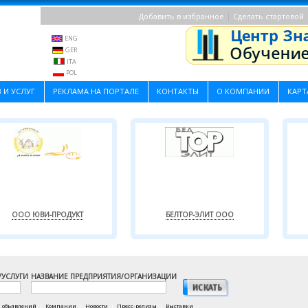
|
Добавить в избранное
Сделать стартовой
ENG
GER
ITA
POL
 И УСЛУГ
РЕКЛАМА НА ПОРТАЛЕ
КОНТАКТЫ
О КОМПАНИИ
КАРТ
ООО ЮВИ-ПРОДУКТ
БЕЛТОР-ЭЛИТ ООО
/УСЛУГИ
НАЗВАНИЕ ПРЕДПРИЯТИЯ/ОРГАНИЗАЦИИ
а объявлений
|
Компании
|
Новости
|
Пресс-релизы
|
Выставки