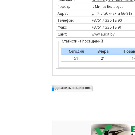
Город:
г. Минск Беларусь
Адрес:
ул. К. Либкнехта 66-813
Телефон:
+37517 336 18 90
Факс:
+37517 336 18 91
Сайт:
www.audit.by
Статистика посещений
Сегодня
Вчера
Позав
51
21
1