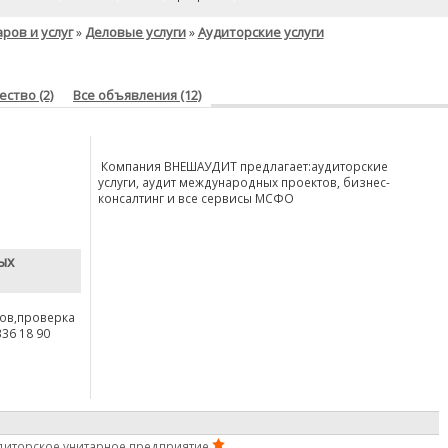
ров и услуг
Деловые услуги
Аудиторские услуги
»
»
ство (2)
Все объявления (12)
Компания ВНЕШАУДИТ предлагает:аудиторские
услуги, аудит международных проектов, бизнес-
консалтинг и все сервисы МСФО
ых
ов,проверка
36 18 90
диторское унитарное предприятие