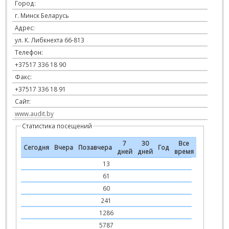
Город:
г. Минск Беларусь
Адрес:
ул. К. Либкнехта 66-813
Телефон:
+37517 336 18 90
Факс:
+37517 336 18 91
Сайт:
www.audit.by
Статистика посещений
7
30
Все
Сегодня
Вчера
Позавчера
Год
дней
дней
время
13
61
60
241
1286
5787