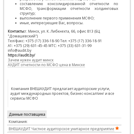
составлению консолидированной отчетности по
МСФО, трансформации отчетности холдинговых
структур;
выполнение первого применения МСФО;
иные, интересующие Вас, вопросы.
Контакты:
г. Минск, ул. К. Либкнехта, 66, офис 813 (БЦ
"Домашевский")
Тел/факс: +375 (17) 336-18-90 Тел: +375 (17) 336-18-91
A1: +375 (29) 631-45-45 МТС: +375 (33) 631-31-99
info@audit.by
https://audit.by/
Зачем нужен аудит минск
АУДИТ отчетности по МСФО цена в Минске
Компания ВНЕШАУДИТ предлагает:аудиторские услуги,
аудит международных проектов, бизнес-консалтинг и все
сервисы МСФО
Данные поставщика
Компания:
ВНЕШАУДИТ Частное аудиторское унитарное предприятие