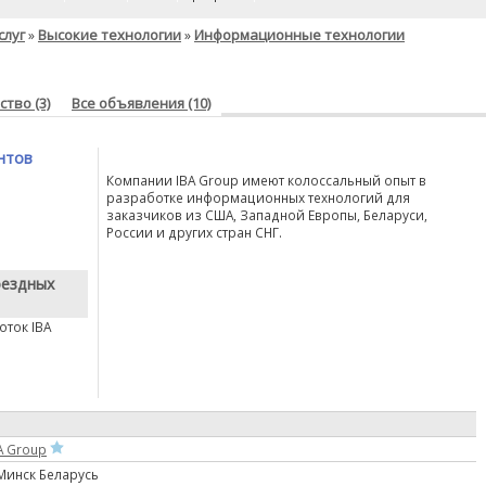
слуг
Высокие технологии
Информационные технологии
»
»
тво (3)
Все объявления (10)
нтов
Компании IBA Group имеют колоссальный опыт в
разработке информационных технологий для
заказчиков из США, Западной Европы, Беларуси,
России и других стран СНГ.
оездных
оток IBA
A Group
 Минск Беларусь