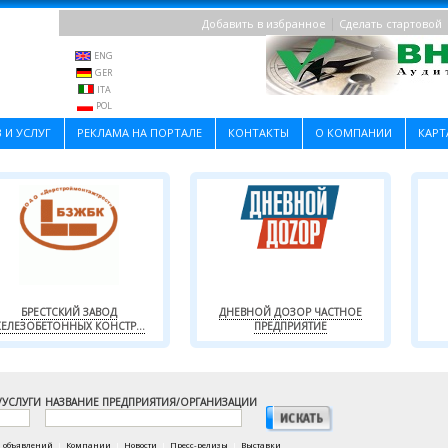
|
Добавить в избранное
Сделать стартовой
ENG
GER
ITA
POL
 И УСЛУГ
РЕКЛАМА НА ПОРТАЛЕ
КОНТАКТЫ
О КОМПАНИИ
КАРТ
БРЕСТСКИЙ ЗАВОД
ДНЕВНОЙ ДОЗОР ЧАСТНОЕ
ЕЛЕЗОБЕТОННЫХ КОНСТР...
ПРЕДПРИЯТИЕ
/УСЛУГИ
НАЗВАНИЕ ПРЕДПРИЯТИЯ/ОРГАНИЗАЦИИ
а объявлений
|
Компании
|
Новости
|
Пресс-релизы
|
Выставки