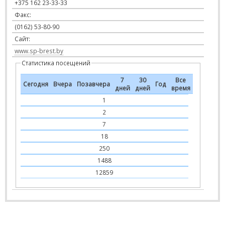
+375 162 23-33-33
Факс:
(0162) 53-80-90
Сайт:
www.sp-brest.by
Статистика посещений
7
30
Все
Сегодня
Вчера
Позавчера
Год
дней
дней
время
1
2
7
18
250
1488
12859