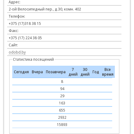
Адрес:
2-ой Велосипедный пер., д.30, комн. 402
Телефон:
+375 (17)318 38 15
Факс:
+375 (17) 224 38 05
Сайт:
odobd.by
Статистика посещений
7
30
Все
Сегодня
Вчера
Позавчера
Год
дней
дней
время
8
94
29
163
655
2932
15893