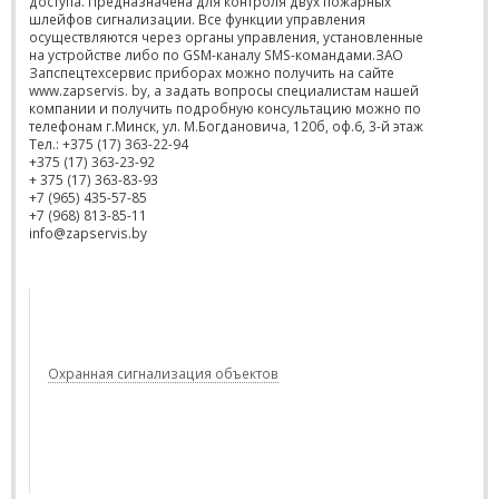
доступа. Предназначена для контроля двух пожарных
шлейфов сигнализации. Все функции управления
осуществляются через органы управления, установленные
на устройстве либо по GSM-каналу SMS-командами.ЗАО
Запспецтехсервис приборах можно получить на сайте
www.zapservis. by, а задать вопросы специалистам нашей
компании и получить подробную консультацию можно по
телефонам г.Минск, ул. М.Богдановича, 120б, оф.6, 3-й этаж
Тел.: +375 (17) 363-22-94
+375 (17) 363-23-92
+ 375 (17) 363-83-93
+7 (965) 435-57-85
+7 (968) 813-85-11
info@zapservis.by
Охранная сигнализация объектов