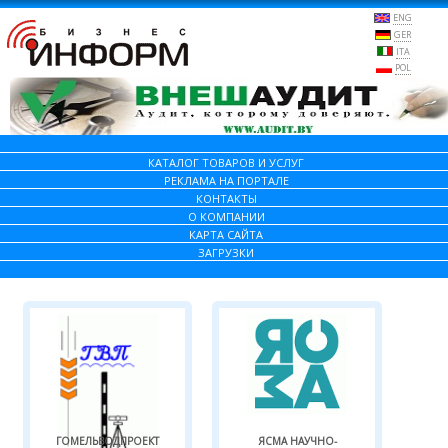
ENG
GER
ITA
POL
КАТАЛОГ ТОВАРОВ И УСЛУГ
РЕКЛАМА НА ПОРТАЛЕ
КОНТАКТЫ
О КОМПАНИИ
КАРТА САЙТА
ЗАГРУЗКИ
ГОМЕЛЬВОДПРОЕКТ
ЯСМА НАУЧНО-