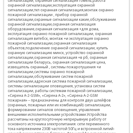
сигнализации, охранная сигнализация гомель,работа
охранной сигнализации,эксплуатация охранной
сигнализации,ткп охранная сигнализация,монтаж охранно
пожарной сигнализации , прибор охранной
сигнализации,охранные сигнализации какие,обслуживание
охранной сигнализации,охранная сигнализация
оборудование,охранная сигнализация +для дома,
эксплуатация охранно пожарной сигнализации, охранная
сигнализация витебск, монтаж +и эксплуатация охранно
пожарной сигнализации,охранная сигнализация
объектов,подключение охранной сигнализации, купить
охранную сигнализацию минск, устройство охранной
сигнализации,охранная сигнализация +в рб, охранные
сигнализации беларусь, охранная сигнализация цена,
извещатель охранный , системы пожаротушения +и
сигнализации,системы охранно пожарной
сигнализации,обслуживание систем пожарной
сигнализации,адресная система пожарной сигнализации,
системы сигнализации оповещения, установка систем
сигнализации, работы системам пожарной сигнализации,
«Сирена А-2-GSM», «Сирена А-2», «Сирена А-2-GSM
пожарная» – предназначены для контроля двух шлейфов
(охранных, пожарных или их комбинаций) сигнализации,
формировании сигналов оповещения, управления
внешними исполнительными устройствами.Устройства
рассчитаны на круглосуточную непрерывную работу от
основного источника электропитания: сети переменного
тока напряжением 230В частотой 50Гц и встроенной литий-