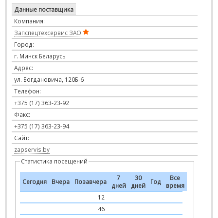
Данные поставщика
Компания:
Запспецтехсервис ЗАО
Город:
г. Минск Беларусь
Адрес:
ул. Богдановича, 120Б-6
Телефон:
+375 (17) 363-23-92
Факс:
+375 (17) 363-23-94
Сайт:
zapservis.by
Статистика посещений
7
30
Все
Сегодня
Вчера
Позавчера
Год
дней
дней
время
12
46