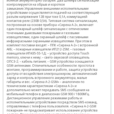
ионной аккумуляторно батареи. Два шлейфа сигнализации
контролируются на обрыв и короткое
замыкание.Управление внешними исполнительными
устройствами осуществляется подачей на соответствующий
разъём напряжения 12В при токе 0,1А, коммутацией
контактов реле (230В 0,5А). Типовая система сигнализации,
построенная на основе прибора «Сирена А-2», включает
один пожарный шлейф сигнализации с оптическими
точечными дымовыми пожарными и газовыми
извещателями, один охранный шлейф с пассивными
инфракрасными охранными извещателями. При этом в
комплект поставки входят: – ППК «Сирена А-2» с встроенной
АКБ; – пожарные извещатели ИП212-25М; – газовые
извещатели ИП435-55-1Д; – устройство доступа Touch
memory, ключи к нему; – свето-звуковой оповещатель
ОПСЗ-2; – кабель питания; – GSM устройства оснащаются
GSM-антеннами. Отличительные особенности: простота в
монтаже, программировании и работе, защита устройства
доступа от воздействия электрошокером, автоматический
заряд и контроль встроенного аккумулятора, малые
габариты и вес. «Сирена А-2-GSM» – аналогичен по
техническим характеристикам «Сирена А-2» и
дополнительно может передавать SMS сообщения на
мобильный телефон в диапазонах GSM 900 / 1800МГц.
Дистанционное управление режимами работы и
исполнительными устройствами посредством SMS-команд,
отправляемых с телефона пользователя. «Сирена А-2-GSM
пожарная» не предусматривает использование устройства