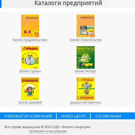
Каталоги предприятий
Бизнес-продовольствие
Бизнес-строительство
Бизнес-гурман
Бизнес-экспорт
Бизнес-домовой
Домашний советник
РУБРИКАТОР КОМПАНИЙ
ИНФО-ЦЕНТР
О КОМПАНИИ
НАШИ ПАРТНЕРЫ
УСЛУГИ
ПОМОЩЬ
ВАКАНСИИ
Все права защищены © 2026 ОДО «Бизнес-информ»
КОНТАКТЫ
правовая информация