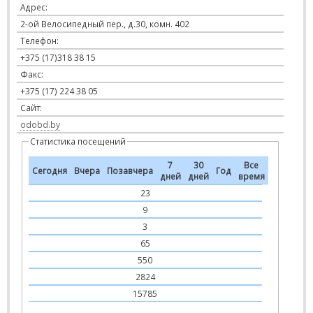
Адрес:
2-ой Велосипедный пер., д.30, комн. 402
Телефон:
+375 (17)318 38 15
Факс:
+375 (17) 224 38 05
Сайт:
odobd.by
Статистика посещений
7
30
Все
Сегодня
Вчера
Позавчера
Год
дней
дней
время
23
9
3
65
550
2824
15785