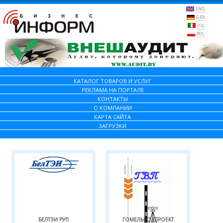
ENG
GER
ITA
POL
КАТАЛОГ ТОВАРОВ И УСЛУГ
РЕКЛАМА НА ПОРТАЛЕ
КОНТАКТЫ
О КОМПАНИИ
КАРТА САЙТА
ЗАГРУЗКИ
БЕЛТЭИ РУП
ГОМЕЛЬВОДПРОЕКТ