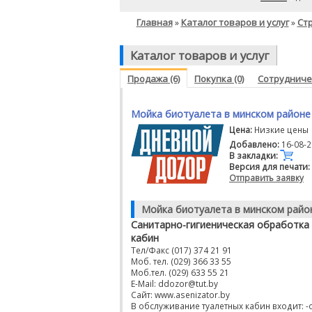
Главная
Каталог товаров и услуг
Ст
»
»
Каталог товаров и услуг
Продажа (6)
Покупка (0)
Сотрудничес
Мойка биотуалета в минском районе
Цена:
Низкие цены
Добавлено:
16-08-2
В закладки:
Версия для печати:
Отправить заявку
Мойка биотуалета в минском райо
Санитарно-гигиеническая обработка
кабин
Тел/Факс (017) 374 21 91
Моб. тел. (029) 366 33 55
Моб.тел. (029) 633 55 21
E-Mail: ddozor@tut.by
Сайт: www.asenizator.by
В обслуживание туалетных кабин входит: -