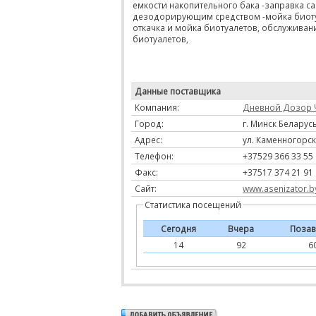
емкости накопительного бака -заправка с
дезодорирующим средством -мойка биоту
откачка и мойка биотуалетов, обслуживан
биотуалетов,
Данные поставщика
Компания:
Дневной Дозор 
Город:
г. Минск Беларус
Адрес:
ул. Каменногорска
Телефон:
+37529 366 33 55
Факс:
+37517 374 21 91
Сайт:
www.asenizator.b
Статистика посещений
Сегодня
Вчера
Позав
14
92
6