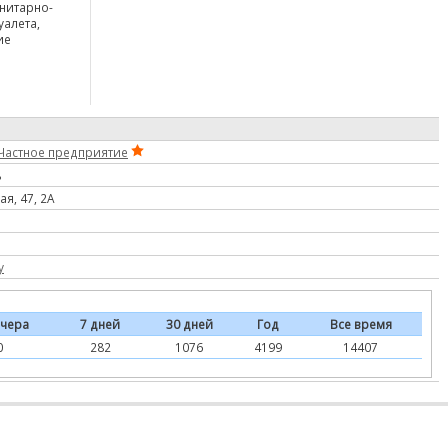
анитарно-
алета,
ие
Частное предприятие
ь
я, 47, 2A
y
чера
7 дней
30 дней
Год
Все время
0
282
1076
4199
14407