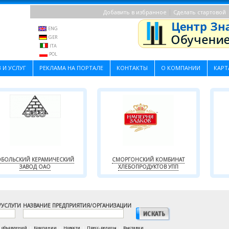
|
Добавить в избранное
Сделать стартовой
ENG
GER
ITA
POL
 И УСЛУГ
РЕКЛАМА НА ПОРТАЛЕ
КОНТАКТЫ
О КОМПАНИИ
КАРТ
БОЛЬСКИЙ КЕРАМИЧЕСКИЙ
СМОРГОНСКИЙ КОМБИНАТ
ЗАВОД ОАО
ХЛЕБОПРОДУКТОВ УПП
/УСЛУГИ
НАЗВАНИЕ ПРЕДПРИЯТИЯ/ОРГАНИЗАЦИИ
а объявлений
|
Компании
|
Новости
|
Пресс-релизы
|
Выставки