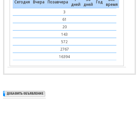
Сегодня
Вчера
Позавчера
Год
дней
дней
время
3
61
20
143
572
2767
16394