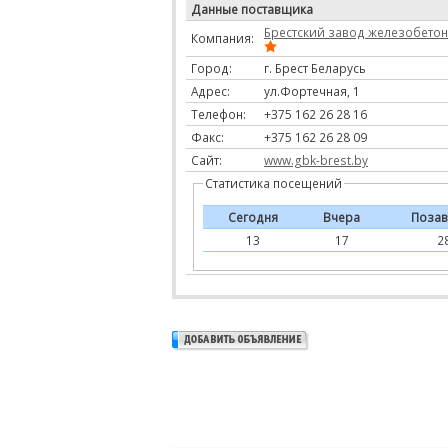
Данные поставщика
Брестский завод железобетон
Компания:
Город:
г. Брест Беларусь
Адрес:
ул.Фортечная, 1
Телефон:
+375 162 26 28 16
Факс:
+375 162 26 28 09
Сайт:
www.gbk-brest.by
Статистика посещений
Сегодня
Вчера
Позав
13
17
2