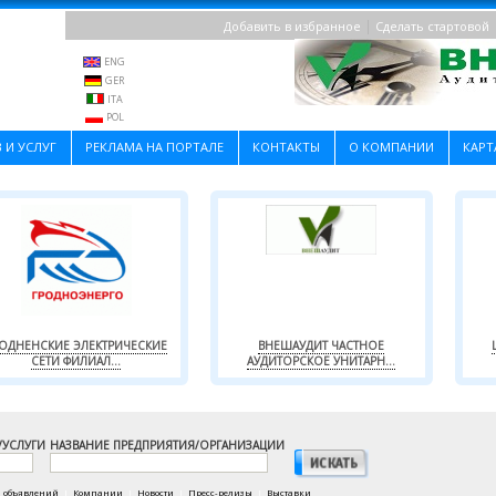
|
Добавить в избранное
Сделать стартовой
ENG
GER
ITA
POL
 И УСЛУГ
РЕКЛАМА НА ПОРТАЛЕ
КОНТАКТЫ
О КОМПАНИИ
КАРТ
РОДНЕНСКИЕ ЭЛЕКТРИЧЕСКИЕ
ВНЕШАУДИТ ЧАСТНОЕ
СЕТИ ФИЛИАЛ...
АУДИТОРСКОЕ УНИТАРН...
/УСЛУГИ
НАЗВАНИЕ ПРЕДПРИЯТИЯ/ОРГАНИЗАЦИИ
а объявлений
|
Компании
|
Новости
|
Пресс-релизы
|
Выставки