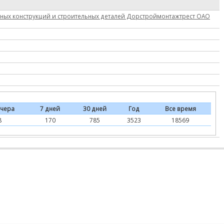
ных конструкций и строительных деталей Дорстроймонтажтрест ОАО
чера
7 дней
30 дней
Год
Все время
8
170
785
3523
18569