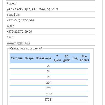
Адрес:
ул. Челюскинцев, 43, 1 этаж, офис 19
Телефон:
+375(044) 577-66-87
Факс:
+375(222)72-69-69
Сайт:
www.magosta.by
Статистика посещений
7
30
Все
Сегодня
Вчера
Позавчера
Год
дней
дней
время
23
34
26
294
1261
8186
27281