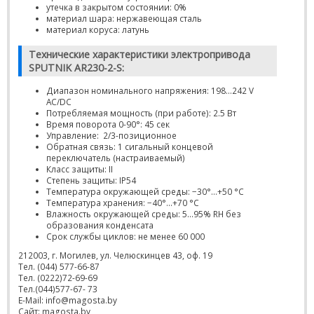
утечка в закрытом состоянии: 0%
материал шара: нержавеющая сталь
материал коруса: латунь
Технические характеристики электропривода
SPUTNIK AR230-2-S:
Диапазон номинального напряжения: 198…242 V
AC/DC
Потребляемая мощность (при работе): 2.5 Вт
Время поворота 0-90°: 45 сек
Управление: 2/3-позиционное
Обратная связь: 1 сигальный концевой
переключатель (настраиваемый)
Класс защиты: II
Степень защиты: IP54
Температура окружающей среды: −30°...+50 °С
Температура хранения: −40°...+70 °С
Влажность окружающей среды: 5...95% RH без
образования конденсата
Срок службы циклов: не менее 60 000
212003, г. Могилев, ул. Челюскинцев 43, оф. 19
Тел. (044) 577-66-87
Тел. (0222)72-69-69
Тел.(044)577-67- 73
E-Mail: info@magosta.by
Сайт: magosta.by