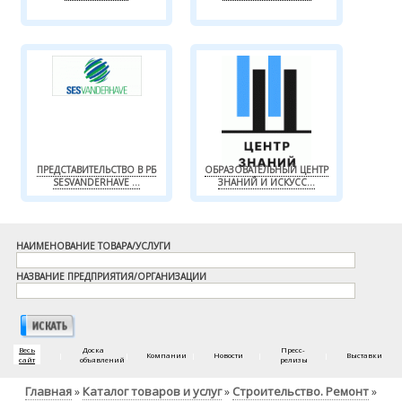
ПРЕДСТАВИТЕЛЬСТВО В РБ
ОБРАЗОВАТЕЛЬНЫЙ ЦЕНТР
SESVANDERHAVE ...
ЗНАНИЙ И ИСКУСС...
НАИМЕНОВАНИЕ ТОВАРА/УСЛУГИ
НАЗВАНИЕ ПРЕДПРИЯТИЯ/ОРГАНИЗАЦИИ
Весь
Доска
Пресс-
|
|
Компании
|
Новости
|
|
Выставки
сайт
объявлений
релизы
Главная
Каталог товаров и услуг
Строительство. Ремонт
»
»
»