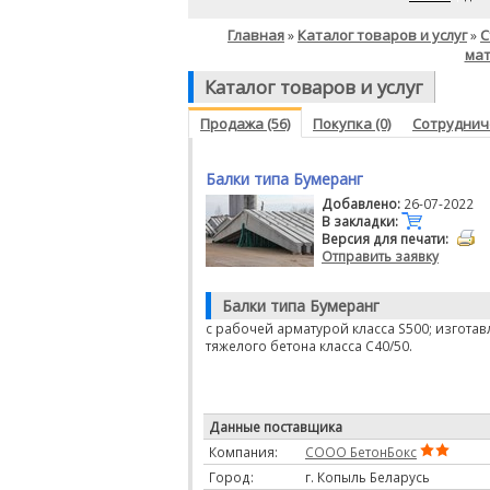
Главная
Каталог товаров и услуг
С
»
»
ма
Каталог товаров и услуг
Продажа (56)
Покупка (0)
Сотрудниче
Балки типа Бумеранг
Добавлено:
26-07-2022
В закладки:
Версия для печати:
Отправить заявку
Балки типа Бумеранг
с рабочей арматурой класса S500; изгота
тяжелого бетона класса C40/50.
Данные поставщика
Компания:
СООО БетонБокс
Город:
г. Копыль Беларусь