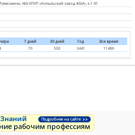
Тимковичи, АБК КПУП «Копыльский завод ЖБИ», к.1-91
чера
7 дней
30 дней
Год
Все время
4
70
503
3441
11489