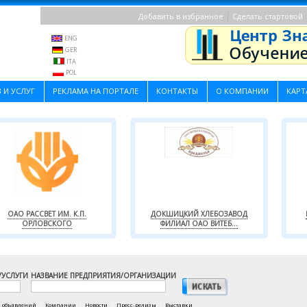
|
Добавить в избранное
Сделать стартовой
ENG
GER
ITA
POL
 И УСЛУГ
РЕКЛАМА НА ПОРТАЛЕ
КОНТАКТЫ
О КОМПАНИИ
КАРТ
ОАО РАССВЕТ ИМ. К.П.
ДОКШИЦКИЙ ХЛЕБОЗАВОД
ОРЛОВСКОГО
ФИЛИАЛ ОАО ВИТЕБ...
/УСЛУГИ
НАЗВАНИЕ ПРЕДПРИЯТИЯ/ОРГАНИЗАЦИИ
а объявлений
|
Компании
|
Новости
|
Пресс-релизы
|
Выставки