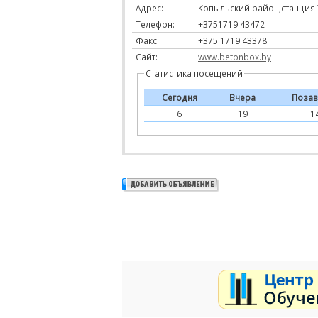
Адрес:
Копыльский район,станция 
Телефон:
+3751719 43472
Факс:
+375 1719 43378
Сайт:
www.betonbox.by
Статистика посещений
Сегодня
Вчера
Позав
6
19
1