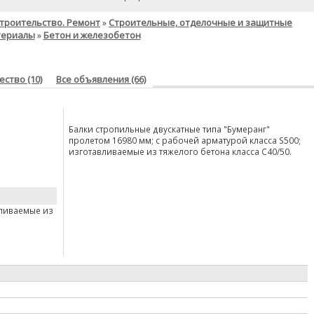
троительство. Ремонт
Строительные, отделочные и защитные
»
териалы
Бетон и железобетон
»
ство (10)
Все объявления (66)
Балки стропильные двускатные типа "Бумеранг"
пролетом 16980 мм; с рабочей арматурой класса S500;
изготавливаемые из тяжелого бетона класса C40/50.
вливаемые из