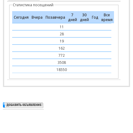
Статистика посещений
7
30
Все
Сегодня
Вчера
Позавчера
Год
дней
дней
время
11
28
19
162
772
3508
18550