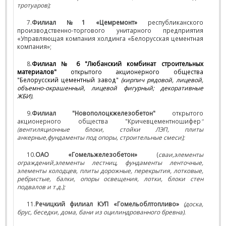
тротуаров);
7.
Ф
илиал №1 «Цемремонт»
республиканского
производственно-торгового унитарного предприятия
«Управляющая компания холдинга «Белорусская цементная
компания»;
8.
Филиал № 6 "Любанский комбинат строительных
материалов"
открытого акционерного общества
"Белорусский цементный завод"
(кирпич рядовой, лицевой,
объемно-окрашенный, лицевой фигурный; декоративные
ЖБИ).
9.
Филиал "Новополоцкжелезобетон"
открытого
акционерного общества "Кричевцементношифер
"
(
вентиляционные блоки, стойки ЛЭП, плиты
анкерные,фундаменты под опоры, строительные смеси);
10.
ОАО «Гомельжелезобетон»
(
сваи,элементы
ограждений,элементы лестниц, фундаменты ленточные,
элементы колодцев, плиты дорожные, перекрытия, лотковые,
ребристые, балки, опоры освещения, лотки, блоки стен
подвалов и т.д.);
11.
Речицкий филиал КУП «Гомельоблтопливо»
(доска,
брус, беседки, дома, бани из оцилиндрованного бревна).