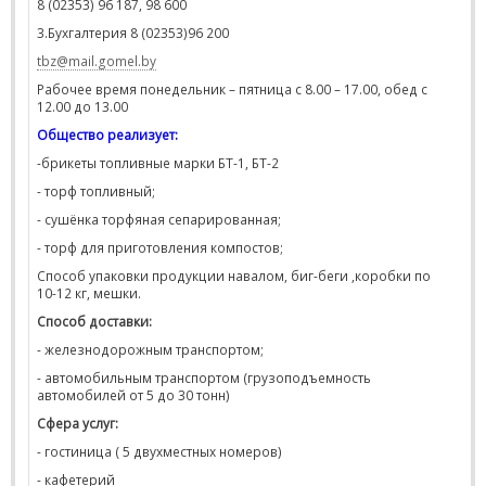
8 (02353) 96 187, 98 600
3.Бухгалтерия 8 (02353)96 200
tbz
@
mail
.
gomel
.
by
Рабочее время понедельник – пятница с 8.00 – 17.00, обед с
12.00 до 13.00
Общество реализует:
-брикеты топливные марки БТ-1, БТ-2
- торф топливный;
- сушёнка торфяная сепарированная;
- торф для приготовления компостов;
Способ упаковки продукции навалом, биг-беги ,коробки по
10-12 кг, мешки.
Способ доставки:
- железнодорожным транспортом;
- автомобильным транспортом (грузоподъемность
автомобилей от 5 до 30 тонн)
Сфера услуг:
- гостиница ( 5 двухместных номеров)
- кафетерий