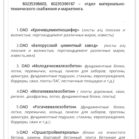
80235398603, 80235396187 – отдел материально-
технического снабжения и маркетинга.
1.
ОАО «Кричевцементношифер
» (
листы а/ц плоские и
волнистые, портландцемент различных марок, известь)
;
2
.ОАО «Белорусский цементный завод»
(листы а/ц
плоские и волнистые, портландцемент различных марок,
известь,мел);
3.
ОАО «Молодечножелезобетон
»
фундаментные блоки,
лотки, перемычки, кольца, панели для заборов, прогоны,
арматура, фундаментные подушки, стаканы, евроограждения,
бордюры, сваи, плиты ПАГ, лестничные площадки и т.д.)
;
4.
ОАО «Могилевжелезобетон»
( плиты дорожные, сваи,
ригели,
диафрагмы, лотки, фундаментные блоки, плиты);
5.
ОАО «Рогачевжелезобетон»
(фундаментные блоки,
лотки, перемычки, кольца, панели для заборов, прогоны,
арматура, фундаментные подушки, стаканы, евроограждения,
бордюры, сваи и т.д.) ;
6.
ОАО «Оршастройматериалы
»
(блоки из ячеистого
бетона, камень бортовой бетонный, плита бетонная для