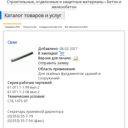
Строительные, отделочные и защитные материалы
Бетон и
»
железобетон
Каталог товаров и услуг
Продажа (56)
Покупка (0)
Сотрудничество (10)
Все объявления (66)
Сваи
Добавлено:
08-02-2017
В закладки:
Версия для печати:
Отправить заявку
Область применения:
Для свайных фундаментов зданий и
сооружений
Серия рабочих чертежей:
Б1.011.1-1.99 вып.2
Б1.011.1-2.08 вып.2
Техничесике условия:
СТБ 1075-97
Секретарь приемной директора
(02353) 55-7-79
(02353) 55-7-56 (факс)