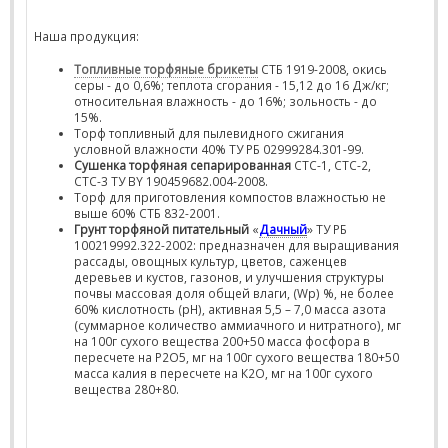
Наша продукция:
Топливные торфяные брикеты
СТБ 1919-2008, окись
серы - до 0,6%; теплота сгорания - 15,12 до 16 Дж/кг;
относительная влажность - до 16%; зольность - до
15%.
Торф топливный для пылевидного сжигания
условной влажности 40% ТУ РБ 02999284.301-99.
Сушенка торфяная сепарированная
СТС-1, СТС-2,
СТС-3 ТУ BY 190459682.004-2008.
Торф для приготовления компостов влажностью не
выше 60% СТБ 832-2001.
Грунт торфяной питательный
«
Дачный
» ТУ РБ
100219992.322-2002: предназначен для выращивания
рассады, овощных культур, цветов, саженцев
деревьев и кустов, газонов, и улучшения структуры
почвы массовая доля общей влаги, (Wp) %, не более
60% кислотность (рН), активная 5,5 – 7,0 масса азота
(суммарное количество аммиачного и нитратного), мг
на 100г сухого вещества 200+50 масса фосфора в
пересчете на Р2О5, мг на 100г сухого вещества 180+50
масса калия в пересчете на К2О, мг на 100г сухого
вещества 280+80.