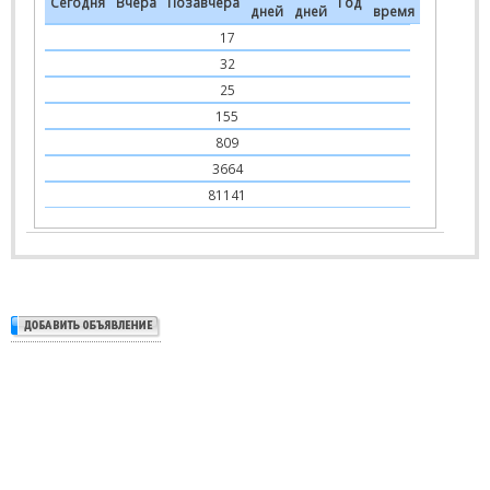
Сегодня
Вчера
Позавчера
Год
дней
дней
время
17
32
25
155
809
3664
81141