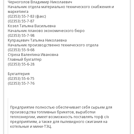
Черноголов Владимир Николаевич
Начальник отдела материально технического снабжения и
маркетинга
(02353) 55-7-83 (факс)
(02353) 55-7-87
Козел Татьяна Васильевна
Начальник планово экономического бюро
(02353) 55-7-98
Купрацевич Татьяна Николаевна
Начальник производственно технического отдела
(02353) 55-9-68
Стреха Валентина Ивановна
Главный бухгалтер
(02353) 55-6-28
Бухгалтерия
(02353) 55-6-75
(02353) 55-7-76
Предприятие полностью обеспечивает себя сырьем для
производства топливных брикетов, выработки
теплоэнергии, имеет возможность поставлять торф с/х
предприятиям, а также для пылевидного сжигания на
котельные и мини-ТЭЦ.