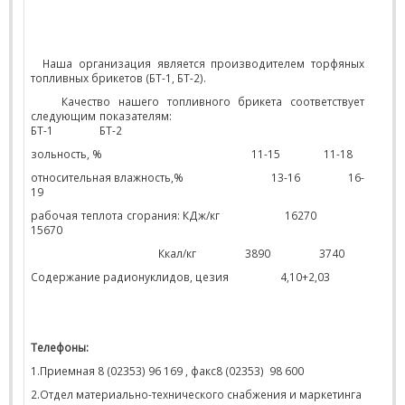
Наша организация является производителем торфяных
топливных брикетов (БТ-1, БТ-2).
Качество нашего топливного брикета соответствует
следующим показателям:
БТ-1
БТ-2
зольность, %
11-15
11-18
относительная влажность,%
13-16
16-
19
рабочая теплота сгорания: КДж/кг
16270
15670
Ккал/кг
3890
3740
Содержание радионуклидов, цезия
4,10+2,03
Телефоны:
1.Приемная 8 (02353) 96 169 , факс8 (02353)
98 600
2.Отдел материально-технического снабжения и маркетинга