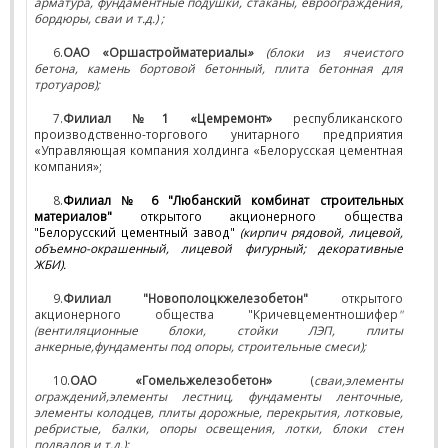
арматура, фундаментные подушки, стаканы, евроограждения,
бордюры, сваи и т.д.) ;
6.
ОАО «Оршастройматериалы
»
(блоки из ячеистого
бетона, камень бортовой бетонный, плита бетонная для
тротуаров);
7.
Ф
илиал №1 «Цемремонт»
республиканского
производственно-торгового унитарного предприятия
«Управляющая компания холдинга «Белорусская цементная
компания»;
8.
Филиал № 6 "Любанский комбинат строительных
материалов"
открытого акционерного общества
"Белорусский цементный завод"
(кирпич рядовой, лицевой,
объемно-окрашенный, лицевой фигурный; декоративные
ЖБИ).
9.
Филиал "Новополоцкжелезобетон"
открытого
акционерного общества "Кричевцементношифер
"
(
вентиляционные блоки, стойки ЛЭП, плиты
анкерные,фундаменты под опоры, строительные смеси);
10.
ОАО «Гомельжелезобетон»
(
сваи,элементы
ограждений,элементы лестниц, фундаменты ленточные,
элементы колодцев, плиты дорожные, перекрытия, лотковые,
ребристые, балки, опоры освещения, лотки, блоки стен
подвалов и т.д.);