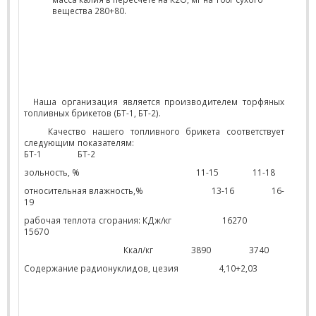
вещества 280+80.
Наша организация является производителем торфяных
топливных брикетов (БТ-1, БТ-2).
Качество нашего топливного брикета соответствует
следующим показателям:
БТ-1
БТ-2
зольность, %
11-15
11-18
относительная влажность,%
13-16
16-
19
рабочая теплота сгорания: КДж/кг
16270
15670
Ккал/кг
3890
3740
Содержание радионуклидов, цезия
4,10+2,03