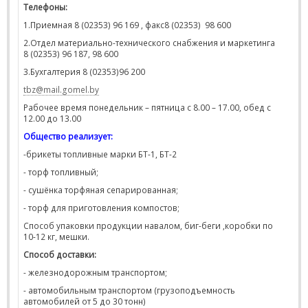
Телефоны:
1.Приемная 8 (02353) 96 169 , факс8 (02353)
98 600
2.Отдел материально-технического снабжения и маркетинга
8 (02353) 96 187, 98 600
3.Бухгалтерия 8 (02353)96 200
tbz
@
mail
.
gomel
.
by
Рабочее время понедельник – пятница с 8.00 – 17.00, обед с
12.00 до 13.00
Общество реализует:
-брикеты топливные марки БТ-1, БТ-2
- торф топливный;
- сушёнка торфяная сепарированная;
- торф для приготовления компостов;
Способ упаковки продукции навалом, биг-беги ,коробки по
10-12 кг, мешки.
Способ доставки:
- железнодорожным транспортом;
- автомобильным транспортом (грузоподъемность
автомобилей от 5 до 30 тонн)