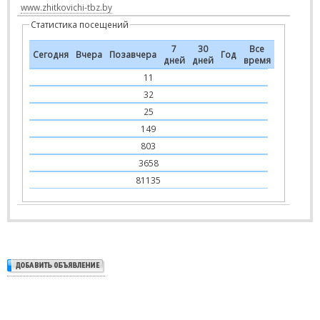
www.zhitkovichi-tbz.by
Статистика посещений
7
30
Все
Сегодня
Вчера
Позавчера
Год
дней
дней
время
11
32
25
149
803
3658
81135