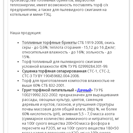
производства топливных брикетов, выработки
теплоэнергии, имеет возможность поставлять торф с/х
предприятиям, а также для пылевидного сжигания на
котельные и мини-ТЭЦ.
Наша продукция:
Топливные торфяные брикеты
СТБ 1919-2008, окись
серы - до 0,6%; теплота сгорания - 15,12 до 16 Дж/кг;
относительная влажность - до 16%; зольность - до
15%.
Торф топливный для пылевидного сжигания
условной влажности 40% ТУ РБ 02999284.301-99.
Сушенка торфяная сепарированная
СТС-1, СТС-2,
СТС-3 ТУ BY 190459682.004-2008.
Торф для приготовления компостов влажностью не
выше 60% СТБ 832-2001.
Грунт торфяной питательный
«
Дачный
» ТУ РБ
100219992.322-2002: предназначен для выращивания
рассады, овощных культур, цветов, саженцев
деревьев и кустов, газонов, и улучшения структуры
почвы массовая доля общей влаги, (Wp) %, не более
60% кислотность (рН), активная 5,5 – 7,0 масса азота
(суммарное количество аммиачного и нитратного), мг
на 100г сухого вещества 200+50 масса фосфора в
пересчете на Р2О5, мг на 100г сухого вещества 180+50
масса калия в пересчете на К2О, мг на 100г сухого