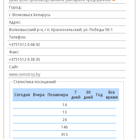
Город:
г. Волковыск Беларусь
Адрес:
Волковысский р-н, г.п. Красносельский, ул. Победы 5К-1
Телефон:
+3751512 6 68 92
Факс:
+3751512 6 38 35
Сайт:
www.cemstroy.by
Статистика посещений
7
30
Все
Сегодня
Вчера
Позавчера
Год
дней
дней
время
14
13
24
146
913