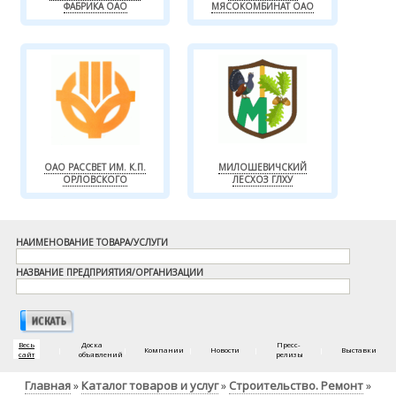
ФАБРИКА ОАО
МЯСОКОМБИНАТ ОАО
ОАО РАССВЕТ ИМ. К.П.
МИЛОШЕВИЧСКИЙ
ОРЛОВСКОГО
ЛЕСХОЗ ГЛХУ
НАИМЕНОВАНИЕ ТОВАРА/УСЛУГИ
НАЗВАНИЕ ПРЕДПРИЯТИЯ/ОРГАНИЗАЦИИ
Весь
Доска
Пресс-
|
|
Компании
|
Новости
|
|
Выставки
сайт
объявлений
релизы
Главная
Каталог товаров и услуг
Строительство. Ремонт
»
»
»