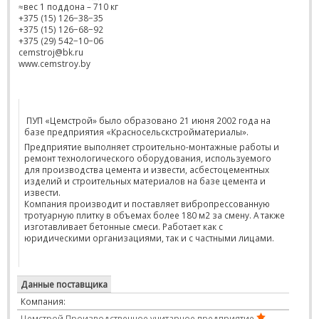
≈вес 1 поддона – 710 кг
+375 (15) 126−38−35
+375 (15) 126−68−92
+375 (29) 542−10−06
cemstroj@bk.ru
www.cemstroy.by
ПУП «Цемстрой» было образовано 21 июня 2002 года на
базе предприятия «Красносельскстройматериалы».
Предприятие выполняет строительно-монтажные работы и
ремонт технологического оборудования, используемого
для производства цемента и извести, асбестоцементных
изделий и строительных материалов на базе цемента и
извести.
Компания производит и поставляет вибропрессованную
тротуарную плитку в объемах более 180 м2 за смену. А также
изготавливает бетонные смеси. Работает как с
юридическими организациями, так и с частными лицами.
Данные поставщика
Компания:
Цемстрой Производственное унитарное предприятие