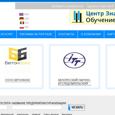
|
Добавить в избранное
Сделать стартовой
ENG
GER
ITA
POL
 И УСЛУГ
РЕКЛАМА НА ПОРТАЛЕ
КОНТАКТЫ
О КОМПАНИИ
КАРТ
СООО БЕТОНБОКС
БЕЛОРУССКИЙ НАУЧНО-
ИССЛЕДОВАТЕЛЬСКИЙ ...
/УСЛУГИ
НАЗВАНИЕ ПРЕДПРИЯТИЯ/ОРГАНИЗАЦИИ
а объявлений
|
Компании
|
Новости
|
Пресс-релизы
|
Выставки