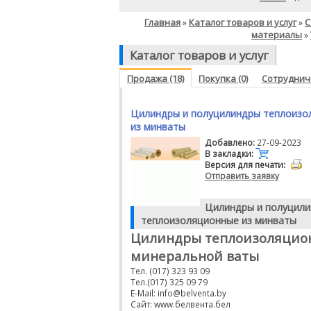
Главная
Каталог товаров и услуг
С
»
»
материалы
»
Каталог товаров и услуг
Продажа (18)
Покупка (0)
Сотрудниче
Цилиндры и полуцилиндры теплоизо
из минваты
Добавлено:
27-09-2023
В закладки:
Версия для печати:
Отправить заявку
Цилиндры и полуцил
теплоизоляционные из минваты
Цилиндры теплоизоляцио
минеральной ваты
Тел. (017) 323 93 09
Тел.(017) 325 09 79
E-Mail: info@belventa.by
Сайт: www.белвента.бел