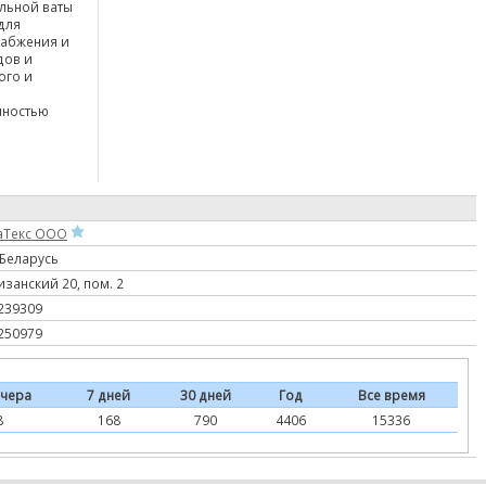
льной ваты
для
набжения и
дов и
ого и
лностью
аТекс ООО
 Беларусь
изанский 20, пом. 2
239309
250979
чера
7 дней
30 дней
Год
Все время
8
168
790
4406
15336