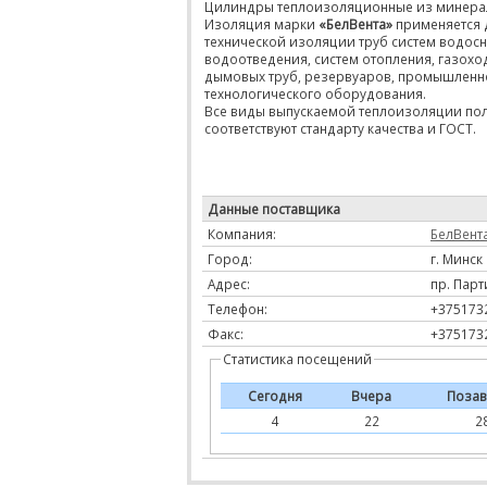
Цилиндры теплоизоляционные из минера
Изоляция марки
«БелВента»
применяется 
технической изоляции труб систем водос
водоотведения, систем отопления, газохо
дымовых труб, резервуаров, промышленн
технологического оборудования.
Все виды выпускаемой теплоизоляции по
соответствуют стандарту качества и ГОСТ.
Данные поставщика
Компания:
БелВент
Город:
г. Минск
Адрес:
пр. Парт
Телефон:
+375173
Факс:
+375173
Статистика посещений
Сегодня
Вчера
Позав
4
22
2