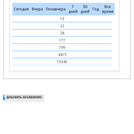
7
30
Все
Сегодня
Вчера
Позавчера
Год
дней
дней
время
13
22
28
177
799
4415
15345