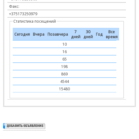
Факс:
+375173250979
Статистика посещений
7
30
Все
Сегодня
Вчера
Позавчера
Год
дней
дней
время
10
16
65
198
869
4544
15480