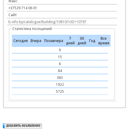
Факс:
+37529 714 06 01
Сайт:
b-info.by/catalogue/building/10810/?cID=10797
Статистика посещений
7
30
Все
Сегодня
Вчера
Позавчера
Год
дней
дней
время
9
15
8
84
383
1922
5725