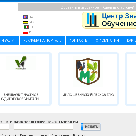
|
Добавить в избранное
Сделать стартовой
ENG
GER
ITA
POL
 И УСЛУГ
РЕКЛАМА НА ПОРТАЛЕ
КОНТАКТЫ
О КОМПАНИИ
КАРТ
ВНЕШАУДИТ ЧАСТНОЕ
МИЛОШЕВИЧСКИЙ ЛЕСХОЗ ГЛХУ
АУДИТОРСКОЕ УНИТАРН...
/УСЛУГИ
НАЗВАНИЕ ПРЕДПРИЯТИЯ/ОРГАНИЗАЦИИ
а объявлений
|
Компании
|
Новости
|
Пресс-релизы
|
Выставки