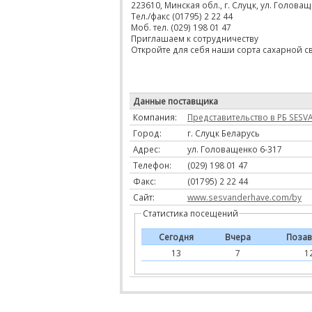
223610, Минская обл., г. Слуцк, ул. Голова
Тел./факс (01795) 2 22 44
Моб. тел. (029) 198 01 47
Приглашаем к сотрудничеству
Откройте для себя наши сорта сахарной с
Данные поставщика
Компания:
Представительство в РБ SESV
Город:
г. Слуцк Беларусь
Адрес:
ул. Головащенко 6-317
Телефон:
(029) 198 01 47
Факс:
(01795) 2 22 44
Сайт:
www.sesvanderhave.com/by
Статистика посещений
Сегодня
Вчера
Позав
13
7
1