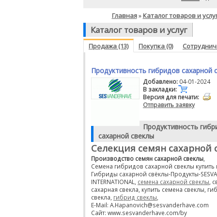
Главная
Каталог товаров и услу
»
Каталог товаров и услуг
Продажа (13)
Покупка (0)
Сотрудниче
Продуктивность гибридов сахарной 
Добавлено:
04-01-2024
В закладки:
Версия для печати:
Отправить заявку
Продуктивность гибр
сахарной свеклы
Селекция семян сахарной 
Производство семян сахарной свеклы
,
Семена гибридов сахарной свеклы купить 
Гибриды сахарной свёклы-Продукты-SESV
INTERNATIONAL,
семена сахарной свеклы
, 
сахарная свекла, купить семена свеклы, г
свекла,
гибрид свеклы
,
E-Mail: A.Hapanovich@sesvanderhave.com
Сайт: www.sesvanderhave.com/by