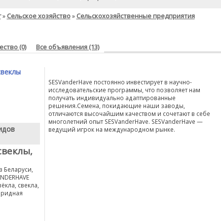
г
Сельское хозяйство
Сельскохозяйственные предприятия
»
»
ство (0)
Все объявления (13)
свеклы
SESVanderHave постоянно инвестирует в научно-
исследовательские программы, что позволяет нам
получать индивидуально адаптированные
решения.Семена, покидающие наши заводы,
отличаются высочайшим качеством и сочетают в себе
многолетний опыт SESVanderHave. SESVanderHave —
идов
ведущий игрок на международном рынке.
свеклы,
в Беларуси,
ANDERHAVE
свёкла, свекла,
ибридная