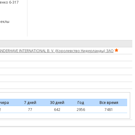
щенко 6-317
веклы
ANDERHAVE INTERNATIONAL B. V. (Королевство Нидерланды) ЗАО
чера
7 дней
30 дней
Год
Все время
2
77
642
2956
7481