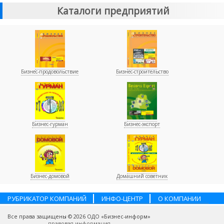
Каталоги предприятий
Бизнес-продовольствие
Бизнес-строительство
Бизнес-гурман
Бизнес-экспорт
Бизнес-домовой
Домашний советник
РУБРИКАТОР КОМПАНИЙ
ИНФО-ЦЕНТР
О КОМПАНИИ
НАШИ ПАРТНЕРЫ
УСЛУГИ
ПОМОЩЬ
ВАКАНСИИ
Все права защищены © 2026 ОДО «Бизнес-информ»
КОНТАКТЫ
правовая информация