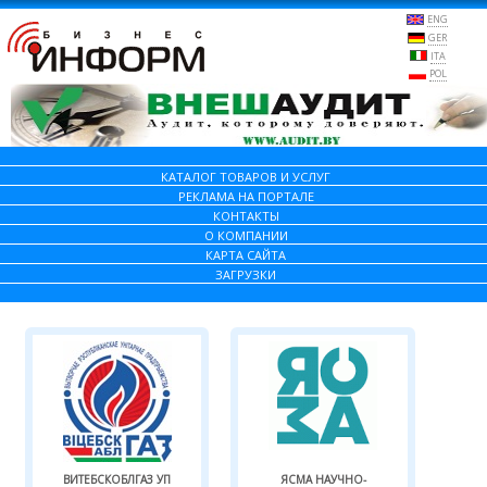
ENG
GER
ITA
POL
КАТАЛОГ ТОВАРОВ И УСЛУГ
РЕКЛАМА НА ПОРТАЛЕ
КОНТАКТЫ
О КОМПАНИИ
КАРТА САЙТА
ЗАГРУЗКИ
ВИТЕБСКОБЛГАЗ УП
ЯСМА НАУЧНО-