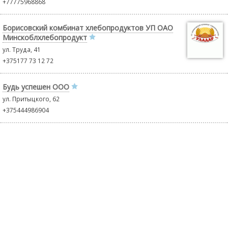
+77775968868
Борисовский комбинат хлебопродуктов УП ОАО
Минскоблхлебопродукт
ул. Труда, 41
+375177 73 12 72
Будь успешен ООО
ул. Притыцкого, 62
+375444986904